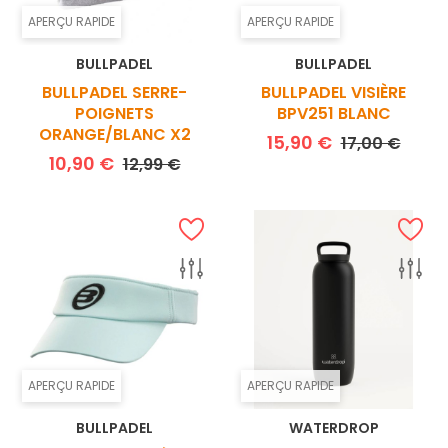
APERÇU RAPIDE
APERÇU RAPIDE
BULLPADEL
BULLPADEL
BULLPADEL SERRE-
BULLPADEL VISIÈRE
POIGNETS
BPV251 BLANC
ORANGE/BLANC X2
Prix de base
Prix
15,90 €
17,00 €
Prix de base
Prix
10,90 €
12,99 €
APERÇU RAPIDE
APERÇU RAPIDE
BULLPADEL
WATERDROP