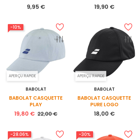
Prix
Prix
9,95 €
19,90 €
-10%
APERÇU RAPIDE
APERÇU RAPIDE
BABOLAT
BABOLAT
BABOLAT CASQUETTE
BABOLAT CASQUETTE
PLAY
PURE LOGO
Prix de base
Prix
Prix
19,80 €
18,00 €
22,00 €
-28.06%
-30%