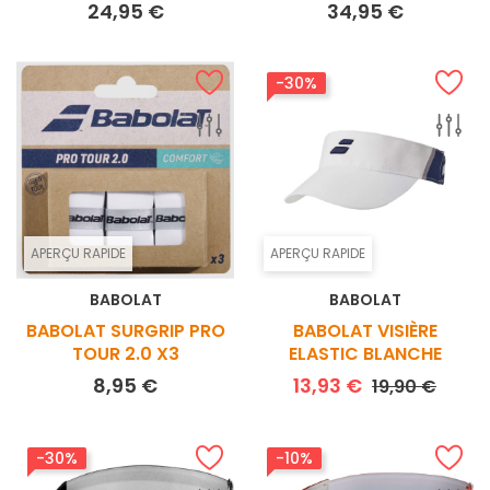
Prix
Prix
24,95 €
34,95 €
-30%
APERÇU RAPIDE
APERÇU RAPIDE
BABOLAT
BABOLAT
BABOLAT SURGRIP PRO
BABOLAT VISIÈRE
TOUR 2.0 X3
ELASTIC BLANCHE
Prix
Prix de base
Prix
8,95 €
13,93 €
19,90 €
-30%
-10%