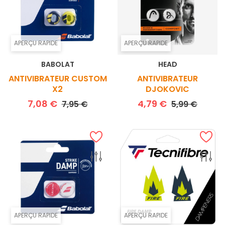
APERÇU RAPIDE
APERÇU RAPIDE
BABOLAT
HEAD
ANTIVIBRATEUR CUSTOM
ANTIVIBRATEUR
X2
DJOKOVIC
Prix de base
Prix
Prix de base
Prix
7,08 €
4,79 €
7,95 €
5,99 €
APERÇU RAPIDE
APERÇU RAPIDE