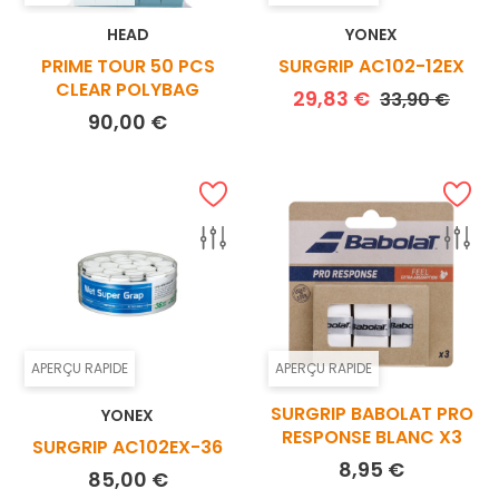
HEAD
YONEX
PRIME TOUR 50 PCS
SURGRIP AC102-12EX
CLEAR POLYBAG
Prix de base
Prix
29,83 €
33,90 €
Prix
90,00 €
APERÇU RAPIDE
APERÇU RAPIDE
SURGRIP BABOLAT PRO
YONEX
RESPONSE BLANC X3
SURGRIP AC102EX-36
Prix
8,95 €
Prix
85,00 €