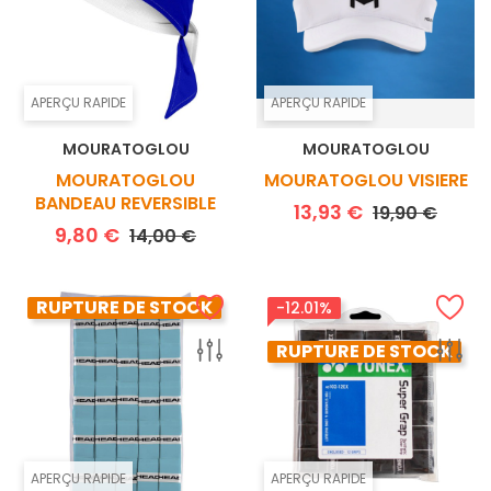
APERÇU RAPIDE
APERÇU RAPIDE
MOURATOGLOU
MOURATOGLOU
MOURATOGLOU
MOURATOGLOU VISIERE
BANDEAU REVERSIBLE
Prix de base
Prix
13,93 €
19,90 €
Prix de base
Prix
9,80 €
14,00 €
RUPTURE DE STOCK
-12.01%
RUPTURE DE STOCK
APERÇU RAPIDE
APERÇU RAPIDE