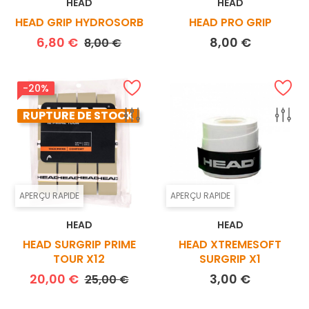
HEAD
HEAD
HEAD GRIP HYDROSORB
HEAD PRO GRIP
Prix de base
Prix
Prix
6,80 €
8,00 €
8,00 €
-20%
RUPTURE DE STOCK
APERÇU RAPIDE
APERÇU RAPIDE
HEAD
HEAD
HEAD SURGRIP PRIME
HEAD XTREMESOFT
TOUR X12
SURGRIP X1
Prix de base
Prix
Prix
20,00 €
3,00 €
25,00 €