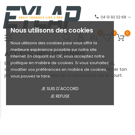
phone
04 13 92 02 68
Nous utilisons des cookies
0
0
0
Nous utilisons des cookies pour vous offrir la
meilleure expérience possible sur notre site
ACCESSOIRES DE TENNIS
Internet. En cliquant sur OK, vous acceptez notre
politique en matière de cookies. Si vous souhaitez
Explore notre vaste gamme d'accessoires de tennis,
comprenant tout ce dont tu as besoin pour améliorer ton
modifier vos préférences en matière de cookies,
jeu et profiter pleinement de chaque partie sur le court.
vous pouvez le faire.
JE SUIS D'ACCORD
JE REFUSE