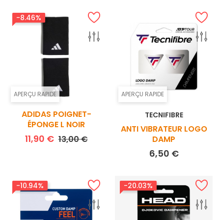
-8.46%
APERÇU RAPIDE
APERÇU RAPIDE
ADIDAS POIGNET-
TECNIFIBRE
ÉPONGE L NOIR
ANTI VIBRATEUR LOGO
Prix de base
Prix
11,90 €
13,00 €
DAMP
Prix
6,50 €
-10.94%
-20.03%