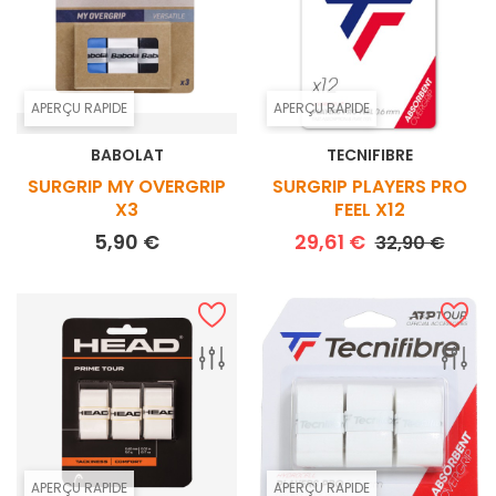
APERÇU RAPIDE
APERÇU RAPIDE
BABOLAT
TECNIFIBRE
SURGRIP MY OVERGRIP
SURGRIP PLAYERS PRO
X3
FEEL X12
Prix
Prix de base
Prix
5,90 €
29,61 €
32,90 €
APERÇU RAPIDE
APERÇU RAPIDE