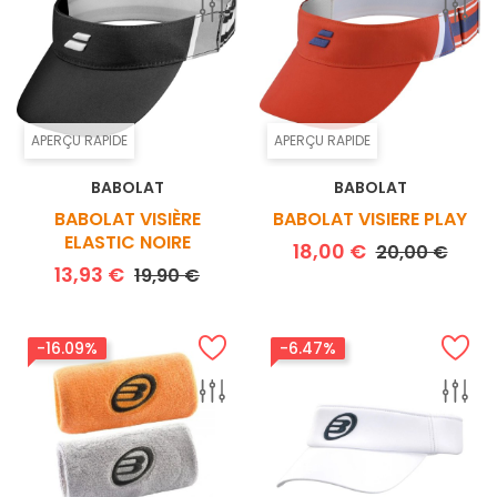
APERÇU RAPIDE
APERÇU RAPIDE
BABOLAT
BABOLAT
BABOLAT VISIÈRE
BABOLAT VISIERE PLAY
ELASTIC NOIRE
Prix de base
Prix
18,00 €
20,00 €
Prix de base
Prix
13,93 €
19,90 €
-16.09%
-6.47%