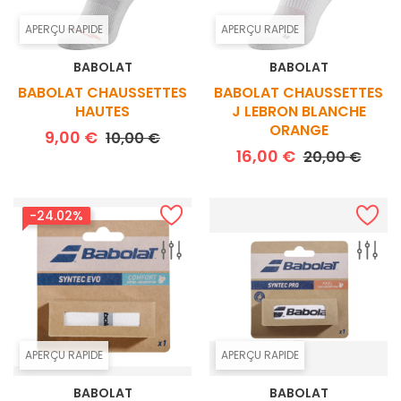
APERÇU RAPIDE
APERÇU RAPIDE
BABOLAT
BABOLAT
BABOLAT CHAUSSETTES
BABOLAT CHAUSSETTES
HAUTES
J LEBRON BLANCHE
ORANGE
Prix de base
Prix
9,00 €
10,00 €
Prix de base
Prix
16,00 €
20,00 €
-24.02%
APERÇU RAPIDE
APERÇU RAPIDE
BABOLAT
BABOLAT