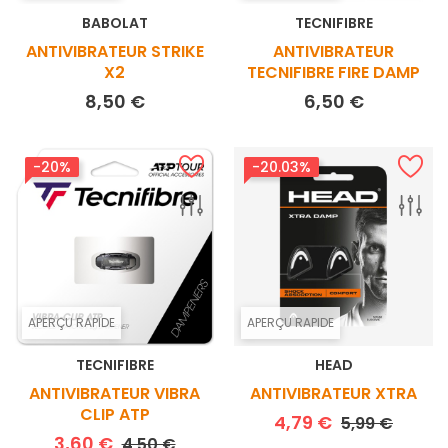
BABOLAT
TECNIFIBRE
ANTIVIBRATEUR STRIKE
ANTIVIBRATEUR
X2
TECNIFIBRE FIRE DAMP
Prix
Prix
8,50 €
6,50 €
-20%
-20.03%
APERÇU RAPIDE
APERÇU RAPIDE
TECNIFIBRE
HEAD
ANTIVIBRATEUR VIBRA
ANTIVIBRATEUR XTRA
CLIP ATP
Prix de base
Prix
4,79 €
5,99 €
Prix de base
Prix
3,60 €
4,50 €