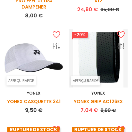
PRO FEEL ULTRA
X12
DAMPENER
Prix de base
Prix
24,90 €
35,00 €
Prix
8,00 €
-20%
APERÇU RAPIDE
APERÇU RAPIDE
YONEX
YONEX
YONEX CASQUETTE 341
YONEX GRIP AC126EX
Prix
Prix de base
Prix
9,50 €
7,04 €
8,80 €
RUPTURE DE STOCK
RUPTURE DE STOCK