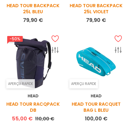
HEAD TOUR BACKPACK
HEAD TOUR BACKPACK
25L BLEU
25L VIOLET
Prix
Prix
79,90 €
79,90 €
-50%
APERÇU RAPIDE
APERÇU RAPIDE
HEAD
HEAD
HEAD TOUR RACQPACK
HEAD TOUR RACQUET
DB
BAG L BLEU
Prix de base
Prix
Prix
55,00 €
100,00 €
110,00 €