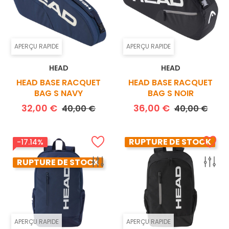
APERÇU RAPIDE
APERÇU RAPIDE
HEAD
HEAD
HEAD BASE RACQUET
HEAD BASE RACQUET
BAG S NAVY
BAG S NOIR
Prix de base
Prix
Prix de base
Prix
32,00 €
36,00 €
40,00 €
40,00 €
RUPTURE DE STOCK
-17.14%
RUPTURE DE STOCK
APERÇU RAPIDE
APERÇU RAPIDE