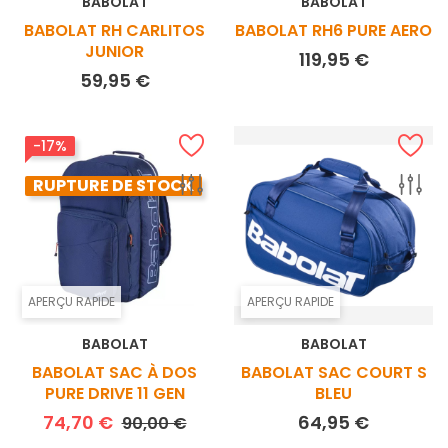
BABOLAT
BABOLAT
BABOLAT RH CARLITOS
BABOLAT RH6 PURE AERO
JUNIOR
Prix
119,95 €
Prix
59,95 €
-17%
RUPTURE DE STOCK
APERÇU RAPIDE
APERÇU RAPIDE
BABOLAT
BABOLAT
BABOLAT SAC À DOS
BABOLAT SAC COURT S
PURE DRIVE 11 GEN
BLEU
Prix de base
Prix
Prix
74,70 €
64,95 €
90,00 €