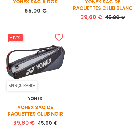
YONEX SAC A DOS
YONEX SAC DE
RAQUETTES CLUB BLANC
Prix
65,00 €
Prix de base
Prix
39,60 €
45,00 €
-12%
APERÇU RAPIDE
YONEX
YONEX SAC DE
RAQUETTES CLUB NOIR
Prix de base
Prix
39,60 €
45,00 €