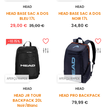
HEAD
HEAD
HEAD BASE SAC A DOS
HEAD BASE SAC A DOS
BLEU 17L
NOIR 17L
Prix de base
Prix
Prix
29,00 €
34,80 €
35,00 €
-10.15%
APERÇU RAPIDE
APERÇU RAPIDE
HEAD
HEAD
HEAD JR TOUR
HEAD PRO BACKPACK
BACKPACK 20L
Prix
79,99 €
Noir/Blanc