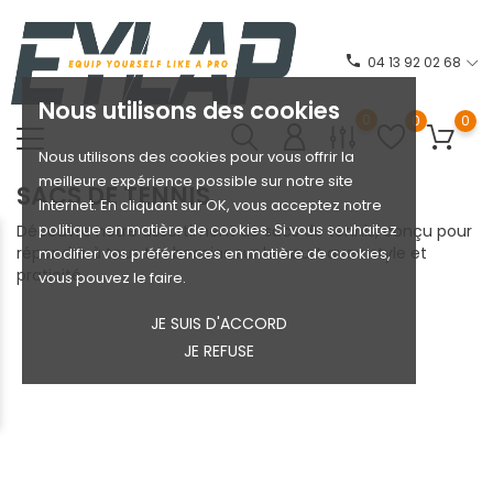
phone
04 13 92 02 68
Nous utilisons des cookies
0
0
0
Nous utilisons des cookies pour vous offrir la
meilleure expérience possible sur notre site
SACS DE TENNIS
Internet. En cliquant sur OK, vous acceptez notre
politique en matière de cookies. Si vous souhaitez
Découvre notre assortiment de sacs de tennis, conçu pour
répondre à tous tes besoins sur le court avec style et
modifier vos préférences en matière de cookies,
praticité.
vous pouvez le faire.
JE SUIS D'ACCORD
JE REFUSE