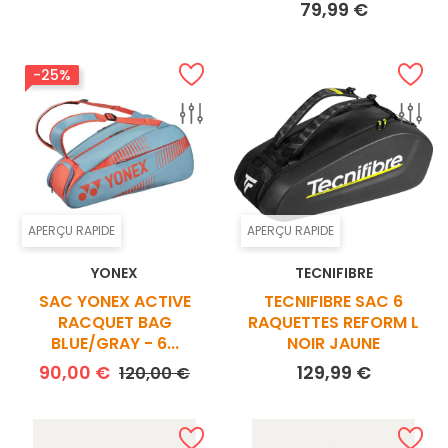
Prix
79,99 €
-25%
APERÇU RAPIDE
APERÇU RAPIDE
YONEX
TECNIFIBRE
SAC YONEX ACTIVE
TECNIFIBRE SAC 6
RACQUET BAG
RAQUETTES REFORM L
BLUE/GRAY - 6...
NOIR JAUNE
Prix de base
Prix
Prix
90,00 €
129,99 €
120,00 €