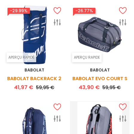
-29.99%
-26.77%
APERÇU RAPIDE
APERÇU RAPIDE
BABOLAT
BABOLAT
BABOLAT BACKRACK 2
BABOLAT EVO COURT S
Prix de base
Prix
Prix de base
Prix
41,97 €
43,90 €
59,95 €
59,95 €