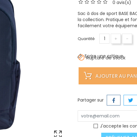
0 avis(s)
Sac à dos de sport BASE BA
la collection. Pratique et fo
facilement votre équipeme
+
-
Quantité
Ecrire une critique

Rupture de stock
AJOUTER AU PAN
Partager sur
J'accepte les con