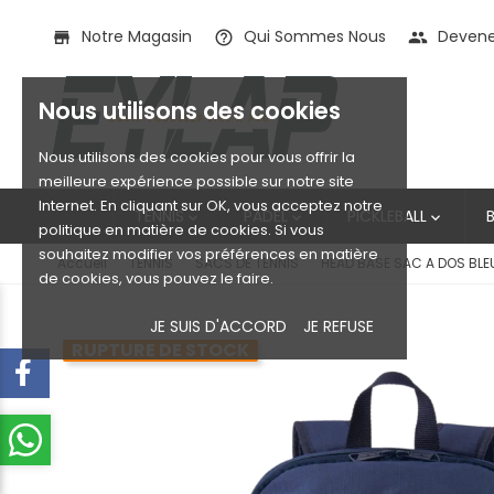
Notre Magasin
Qui Sommes Nous
Devenez
store
help_outline
people
Nous utilisons des cookies
Nous utilisons des cookies pour vous offrir la
meilleure expérience possible sur notre site
Internet. En cliquant sur OK, vous acceptez notre
TENNIS
PADEL
PICKLEBALL



politique en matière de cookies. Si vous
souhaitez modifier vos préférences en matière
Accueil
TENNIS
SACS DE TENNIS
HEAD BASE SAC A DOS BLEU
de cookies, vous pouvez le faire.
JE SUIS D'ACCORD
JE REFUSE
RUPTURE DE STOCK