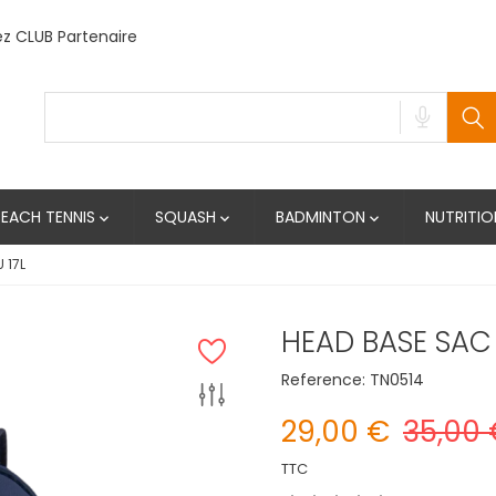
 CLUB Partenaire
BEACH TENNIS
SQUASH
BADMINTON
NUTRITIO



 17L
HEAD BASE SAC 
Reference:
TN0514
29,00 €
35,00 
TTC