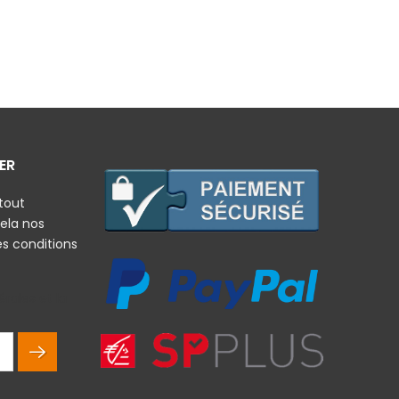
ER
tout
ela nos
es conditions
rales et la