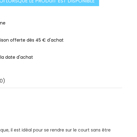
I LORSQUE LE PRODUIT EST DISPONIBLE
gne
raison offerte dès 45 € d'achat
 la date d'achat
0)
ue, il est idéal pour se rendre sur le court sans être