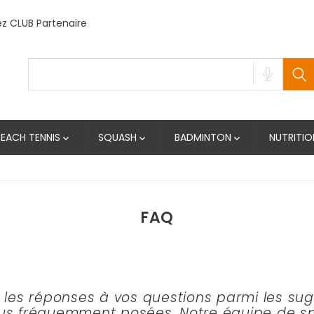
 CLUB Partenaire
BEACH TENNIS
SQUASH
BADMINTON
NUTRITIO



FAQ
 les réponses à vos questions parmi les sug
lus fréquemment posées. Notre équipe de spé