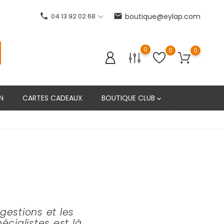
phone
04 13 92 02 68
email
boutique@eylap.com
0
0
0
N
CARTES CADEAUX
BOUTIQUE CLUB

gestions et les
cialistes est là