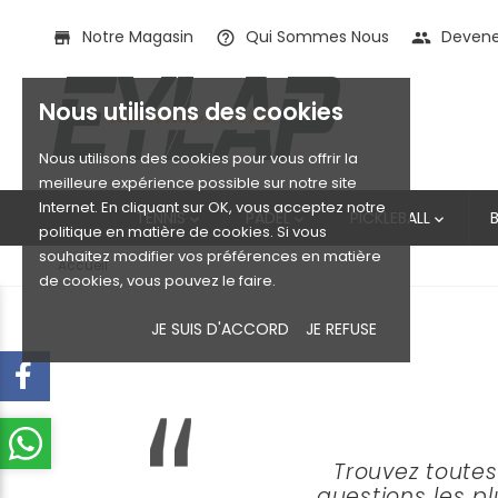
Notre Magasin
Qui Sommes Nous
Devenez
store
help_outline
people
Nous utilisons des cookies
Nous utilisons des cookies pour vous offrir la
meilleure expérience possible sur notre site
Internet. En cliquant sur OK, vous acceptez notre
TENNIS
PADEL
PICKLEBALL



politique en matière de cookies. Si vous
souhaitez modifier vos préférences en matière
Accueil
de cookies, vous pouvez le faire.
JE SUIS D'ACCORD
JE REFUSE
Trouvez toutes
questions les p