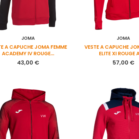
JOMA
JOMA
TE A CAPUCHE JOMA FEMME
VESTE A CAPUCHE JO
ACADEMY IV ROUGE...
ELITE XI ROUGE AI
Prix
P
43,00 €
57,00 €