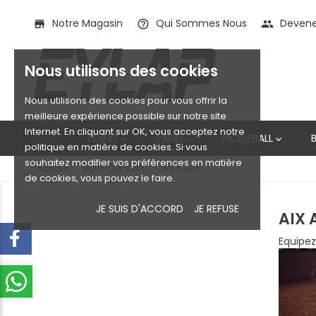
Notre Magasin
Qui Sommes Nous
Devenez
store
help_outline
people
Nous utilisons des cookies
Nous utilisons des cookies pour vous offrir la
meilleure expérience possible sur notre site
Internet. En cliquant sur OK, vous acceptez notre
TENNIS
PADEL
PICKLEBALL



politique en matière de cookies. Si vous
souhaitez modifier vos préférences en matière
Accueil
BOUTIQUE CLUB
AIX ATHLE
de cookies, vous pouvez le faire.
JE SUIS D'ACCORD
JE REFUSE
AIX 
Equipez