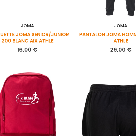
JOMA
JOMA
UETTE JOMA SENIOR/JUNIOR
PANTALON JOMA HOMME
200 BLANC AIX ATHLE
ATHLE
Prix
P
16,00 €
29,00 €