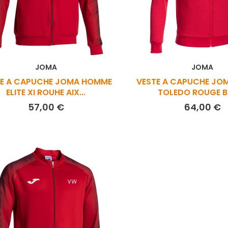
JOMA
JOMA
TE A CAPUCHE JOMA HOMME
VESTE A CAPUCHE JO
ELITE XI ROUHE AIX...
TOLEDO ROUGE BL
Prix
P
57,00 €
64,00 €