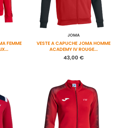
JOMA
MA FEMME
VESTE A CAPUCHE JOMA HOMME
X...
ACADEMY IV ROUGE...
rix
Prix
43,00 €