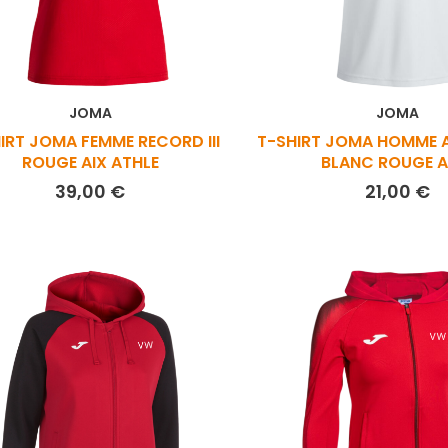
JOMA
JOMA
IRT JOMA FEMME RECORD III
T-SHIRT JOMA HOMME 
ROUGE AIX ATHLE
BLANC ROUGE AI
Prix
Pr
39,00 €
21,00 €