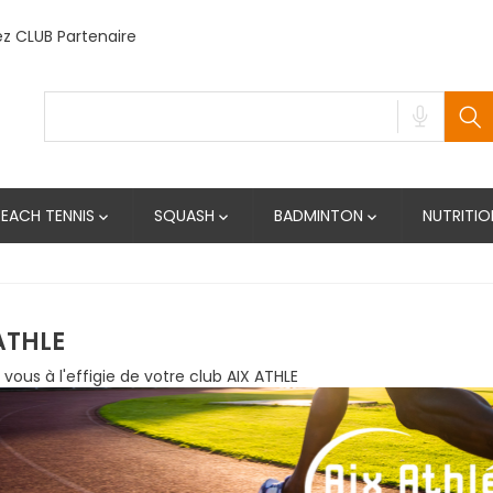
 CLUB Partenaire
BEACH TENNIS
SQUASH
BADMINTON
NUTRITIO



ATHLE
 vous à l'effigie de votre club AIX ATHLE