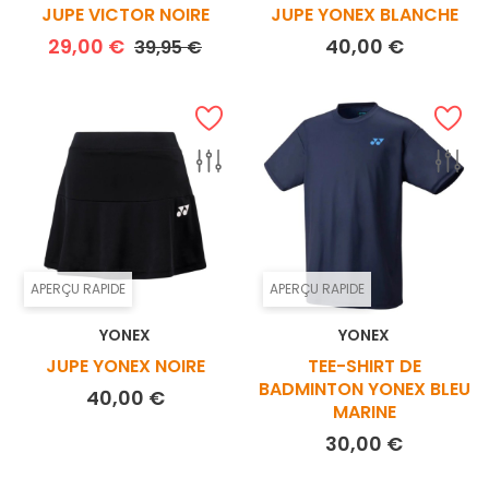
JUPE VICTOR NOIRE
JUPE YONEX BLANCHE
Prix de base
Prix
Prix
29,00 €
40,00 €
39,95 €
APERÇU RAPIDE
APERÇU RAPIDE
YONEX
YONEX
JUPE YONEX NOIRE
TEE-SHIRT DE
BADMINTON YONEX BLEU
Prix
40,00 €
MARINE
Prix
30,00 €