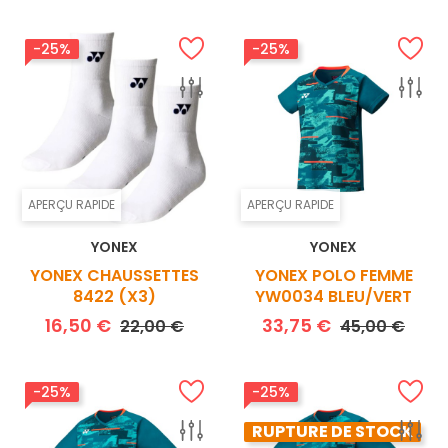
-25%
-25%
APERÇU RAPIDE
APERÇU RAPIDE
YONEX
YONEX
YONEX CHAUSSETTES
YONEX POLO FEMME
8422 (X3)
YW0034 BLEU/VERT
Prix de base
Prix
Prix de base
Prix
16,50 €
33,75 €
22,00 €
45,00 €
-25%
-25%
RUPTURE DE STOCK