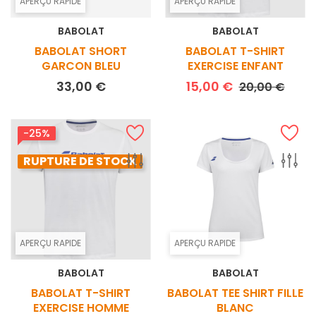
APERÇU RAPIDE
APERÇU RAPIDE
BABOLAT
BABOLAT
BABOLAT SHORT
BABOLAT T-SHIRT
GARCON BLEU
EXERCISE ENFANT
Prix
Prix de base
Prix
33,00 €
15,00 €
20,00 €
-25%
RUPTURE DE STOCK
APERÇU RAPIDE
APERÇU RAPIDE
BABOLAT
BABOLAT
BABOLAT T-SHIRT
BABOLAT TEE SHIRT FILLE
EXERCISE HOMME
BLANC