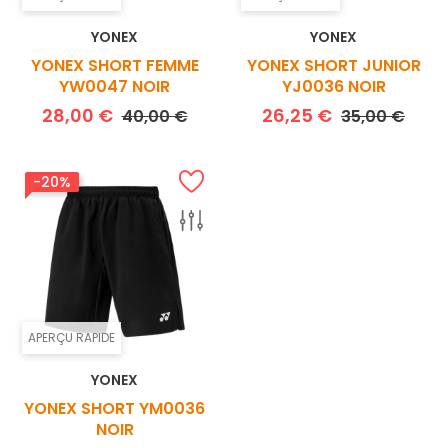
YONEX
YONEX
YONEX SHORT FEMME
YONEX SHORT JUNIOR
YW0047 NOIR
YJ0036 NOIR
Prix de base
Prix
Prix de base
Prix
28,00 €
26,25 €
40,00 €
35,00 €
-20%
APERÇU RAPIDE
YONEX
YONEX SHORT YM0036
NOIR