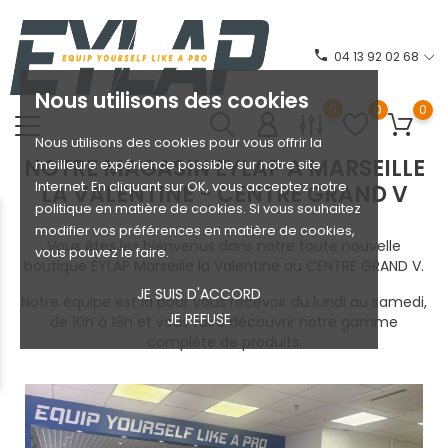
phone
04 13 92 02 68
Nous utilisons des cookies
0
0
0
Nous utilisons des cookies pour vous offrir la
NOTRE MAGASIN EYLAP A MARSEILLE
meilleure expérience possible sur notre site
Internet. En cliquant sur OK, vous acceptez notre
LA VALENTINE - CENTRE GRAND V
politique en matière de cookies. Si vous souhaitez
modifier vos préférences en matière de cookies,
Vous êtes les bienvenus dans notre toute nouvelle
vous pouvez le faire.
boutique EYLAP Marseille la Valentine au CENTRE GRAND V.
JE SUIS D'ACCORD
Notre équipe est là pour vous recevoir du lundi au samedi,
JE REFUSE
de 10h à 19h et vous faire découvrir notre gamme
complète de produits.