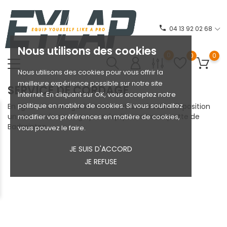
phone
04 13 92 02 68
Nous utilisons des cookies
0
0
0
Nous utilisons des cookies pour vous offrir la
meilleure expérience possible sur notre site
SERVICE DE CORDAGE
Internet. En cliquant sur OK, vous acceptez notre
politique en matière de cookies. Si vous souhaitez
En ligne ou en magasin, nous mettons à votre disposition
un service de cordage pour équiper votre raquette de
modifier vos préférences en matière de cookies,
Badminton.
vous pouvez le faire.
JE SUIS D'ACCORD
JE REFUSE