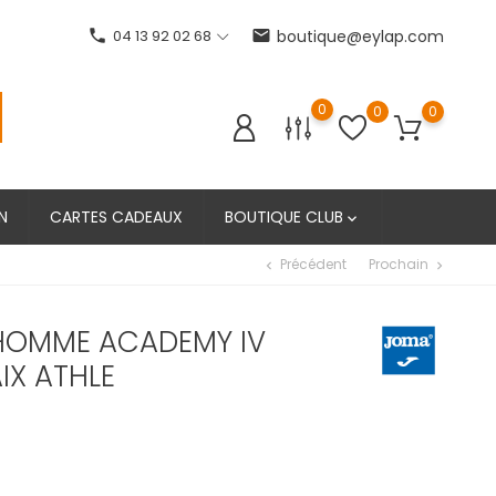
phone
04 13 92 02 68
email
boutique@eylap.com
0
0
0
N
CARTES CADEAUX
BOUTIQUE CLUB

Précédent
Prochain
chevron_left
chevron_right
 HOMME ACADEMY IV
IX ATHLE