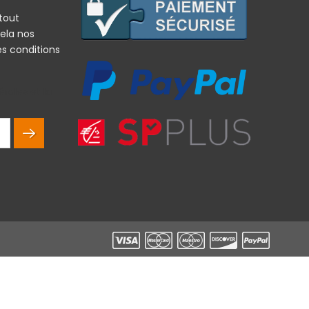
tout
ela nos
es conditions
rales et la