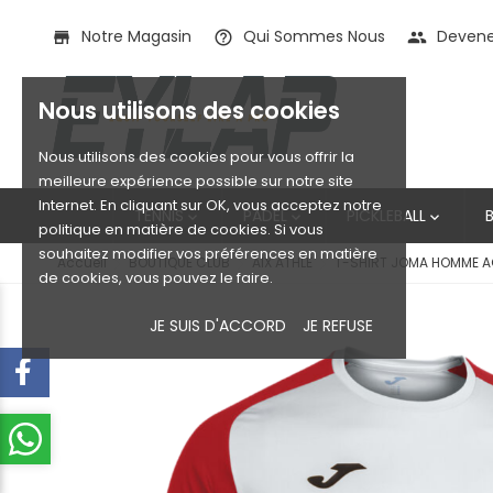
Notre Magasin
Qui Sommes Nous
Devenez
store
help_outline
people
Nous utilisons des cookies
Nous utilisons des cookies pour vous offrir la
meilleure expérience possible sur notre site
Internet. En cliquant sur OK, vous acceptez notre
TENNIS
PADEL
PICKLEBALL



politique en matière de cookies. Si vous
souhaitez modifier vos préférences en matière
Accueil
BOUTIQUE CLUB
AIX ATHLE
T-SHIRT JOMA HOMME AC
de cookies, vous pouvez le faire.
JE SUIS D'ACCORD
JE REFUSE