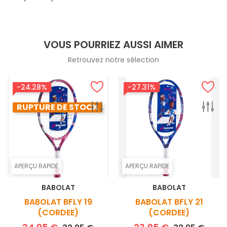
VOUS POURRIEZ AUSSI AIMER
Retrouvez notre sélection
-24.28%
-27.31%
RUPTURE DE STOCK
APERÇU RAPIDE
APERÇU RAPIDE
BABOLAT
BABOLAT
BABOLAT BFLY 19
BABOLAT BFLY 21
(CORDEE)
(CORDEE)
Prix de base
Prix
Prix de base
Prix