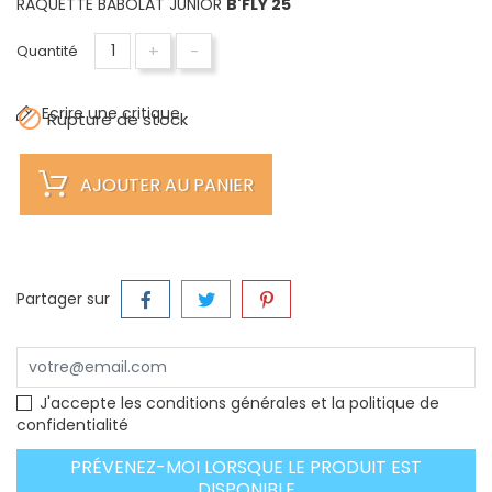
RAQUETTE BABOLAT JUNIOR
B'FLY 25
+
-
Quantité
Ecrire une critique

Rupture de stock
AJOUTER AU PANIER
Partager sur
J'accepte les conditions générales et la politique de
confidentialité
PRÉVENEZ-MOI LORSQUE LE PRODUIT EST
DISPONIBLE