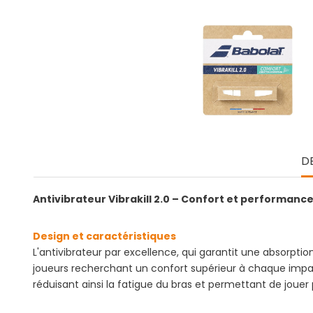
D
Antivibrateur Vibrakill 2.0 – Confort et performance
Design et caractéristiques
L'antivibrateur par excellence, qui garantit une absorptio
joueurs recherchant un confort supérieur à chaque impact.
réduisant ainsi la fatigue du bras et permettant de joue