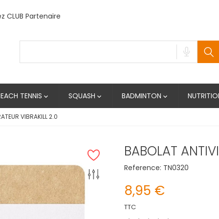
 CLUB Partenaire
BEACH TENNIS
SQUASH
BADMINTON
NUTRITIO



ATEUR VIBRAKILL 2.0
BABOLAT ANTIVI
Reference:
TN0320
8,95 €
TTC