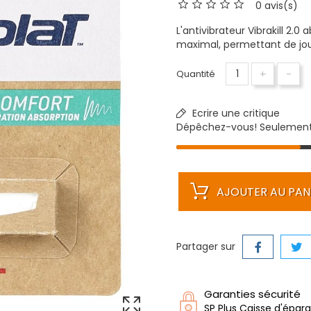
0 avis(s)
L'antivibrateur Vibrakill 2.
maximal, permettant de jou
+
-
Quantité
Ecrire une critique
Dépêchez-vous! Seulemen
AJOUTER AU PAN
Partager sur
Garanties sécurité
SP Plus Caisse d'épar