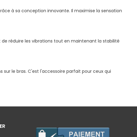
grâce à sa conception innovante. Il maximise la sensation
de réduire les vibrations tout en maintenant la stabilité
 sur le bras. C'est l'accessoire parfait pour ceux qui
ER