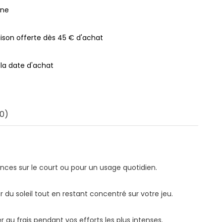
gne
raison offerte dès 45 € d'achat
 la date d'achat
0)
ances sur le court ou pour un usage quotidien.
 du soleil tout en restant concentré sur votre jeu.
 au frais pendant vos efforts les plus intenses.