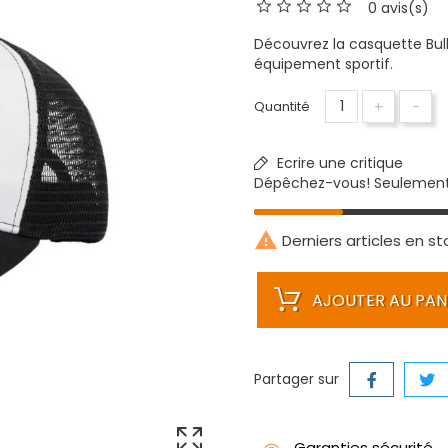
0 avis(s)
Découvrez la casquette Bull
équipement sportif.
+
-
Quantité
Ecrire une critique
Dépêchez-vous! Seulemen

Derniers articles en st
AJOUTER AU PAN
Partager sur
Garanties sécurité