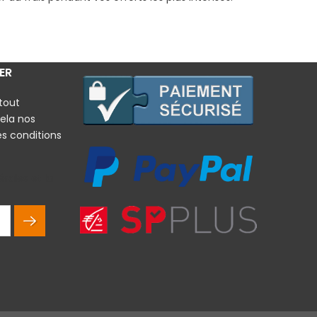
ER
tout
ela nos
es conditions
rales et la