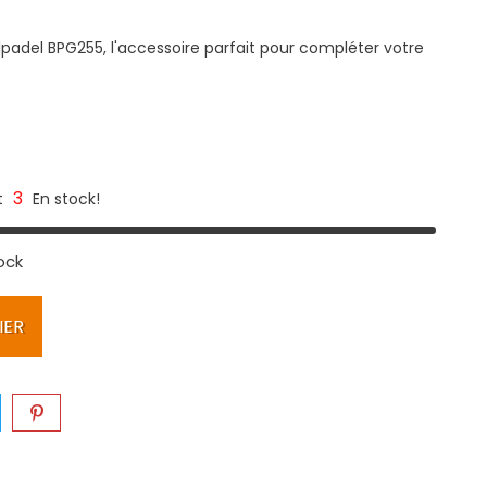
padel BPG255, l'accessoire parfait pour compléter votre
3
t
En stock!
ock
IER