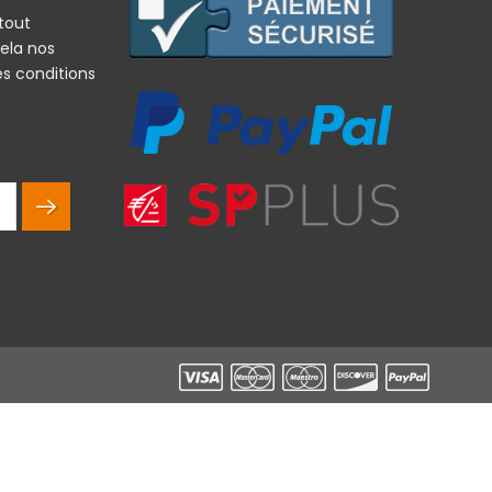
tout
ela nos
es conditions
rales et la