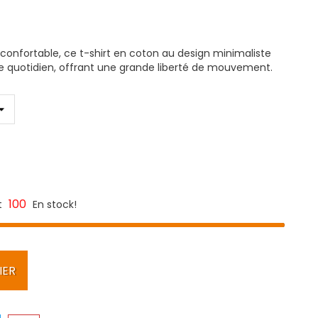
t confortable, ce t-shirt en coton au design minimaliste
t le quotidien, offrant une grande liberté de mouvement.
100
t
En stock!
IER