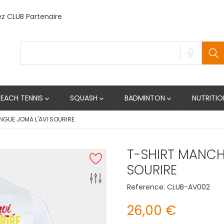
 CLUB Partenaire
BEACH TENNIS
SQUASH
BADMINTON
NUTRITIO



NGUE JOMA L'AVI SOURIRE
T-SHIRT MANCH
SOURIRE
Reference:
CLUB-AV002
26,00 €