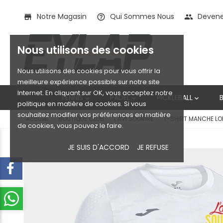
Notre Magasin
Qui Sommes Nous
Devenez
store
help_outline
people
Nous utilisons des cookies
Nous utilisons des cookies pour vous offrir la
meilleure expérience possible sur notre site
Internet. En cliquant sur OK, vous acceptez notre
TENNIS
PADEL
PICKLEBALL



politique en matière de cookies. Si vous
souhaitez modifier vos préférences en matière
Accueil
BOUTIQUE CLUB
L'AVI SOURIRE
T-SHIRT MANCHE LO
de cookies, vous pouvez le faire.
JE SUIS D'ACCORD
JE REFUSE