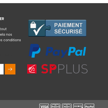
ER
tout
ela nos
es conditions
rales et la