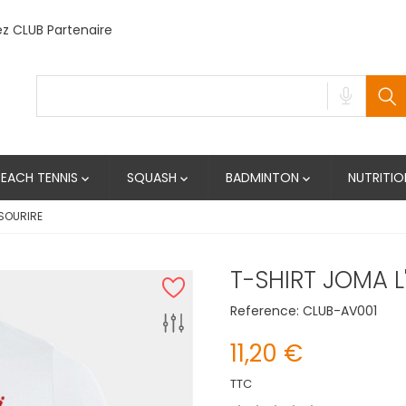
 CLUB Partenaire
BEACH TENNIS
SQUASH
BADMINTON
NUTRITIO



 SOURIRE
T-SHIRT JOMA L
Reference:
CLUB-AV001
11,20 €
TTC