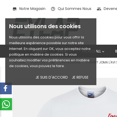
Notre Magasin
Qui Sommes Nous
Devenez
store
help_outline
people
Nous utilisons des cookies
Nous utilisons des cookies pour vous offrir la
meilleure expérience possible sur notre site
Internet. En cliquant sur OK, vous acceptez notre
TENNIS
PADEL
PICKLEBALL



politique en matière de cookies. Si vous
souhaitez modifier vos préférences en matière
Accueil
BOUTIQUE CLUB
L'AVI SOURIRE
T-SHIRT JOMA L'AVI
de cookies, vous pouvez le faire.
JE SUIS D'ACCORD
JE REFUSE