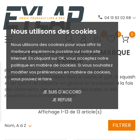
phone
04 13 92 02 68
Nous utilisons des cookies
0
0
0
Nous utilisons des cookies pour vous offrir la
LISTE DES PRODUITS DE LA MARQUE
meilleure expérience possible sur notre site
Internet. En cliquant sur OK, vous acceptez notre
PRINCE
politique en matière de cookies. Si vous souhaitez
PRINCE est une entreprise américaine qui s'est
modifier vos préférences en matière de cookies,
essentiellement spécialisée dans le tennis, le golf, le squash
vous pouvez le faire.
et les sports de raquette en général en produisant à la fois
des vêtements, des équipements, des balles et des
JE SUIS D'ACCORD
raquettes sous la marque Prince.
JE REFUSE
Affichage 1-13 de 13 article(s)
FILTRER
Nom, A à Z