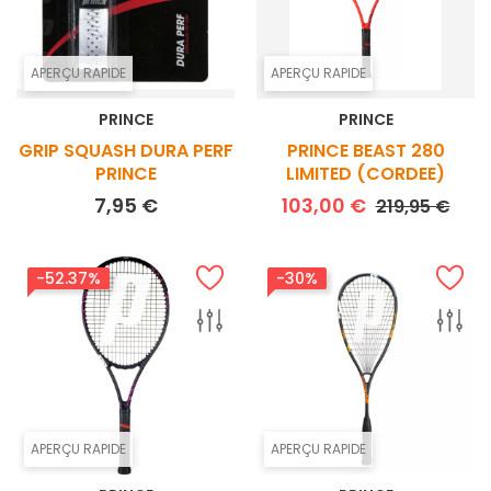
APERÇU RAPIDE
APERÇU RAPIDE
PRINCE
PRINCE
GRIP SQUASH DURA PERF
PRINCE BEAST 280
PRINCE
LIMITED (CORDEE)
Prix
Prix de base
Prix
7,95 €
103,00 €
219,95 €
-52.37%
-30%
APERÇU RAPIDE
APERÇU RAPIDE