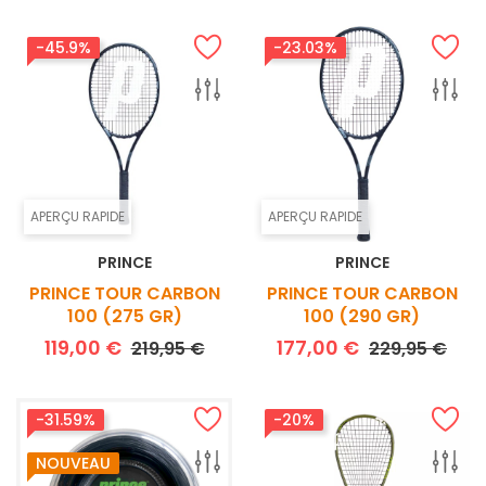
-45.9%
-23.03%
APERÇU RAPIDE
APERÇU RAPIDE
PRINCE
PRINCE
PRINCE TOUR CARBON
PRINCE TOUR CARBON
100 (275 GR)
100 (290 GR)
Prix de base
Prix
Prix de base
Prix
119,00 €
177,00 €
219,95 €
229,95 €
-31.59%
-20%
NOUVEAU