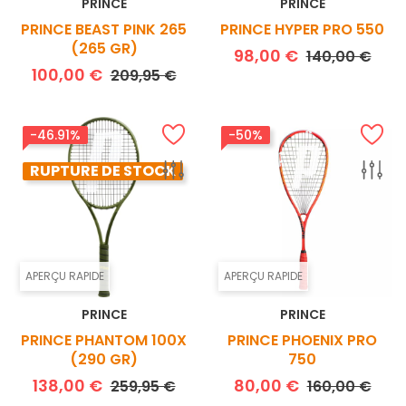
PRINCE
PRINCE
PRINCE BEAST PINK 265
PRINCE HYPER PRO 550
(265 GR)
Prix de base
Prix
98,00 €
140,00 €
Prix de base
Prix
100,00 €
209,95 €
-46.91%
-50%
RUPTURE DE STOCK
APERÇU RAPIDE
APERÇU RAPIDE
PRINCE
PRINCE
PRINCE PHANTOM 100X
PRINCE PHOENIX PRO
(290 GR)
750
Prix de base
Prix
Prix de base
Prix
138,00 €
80,00 €
259,95 €
160,00 €