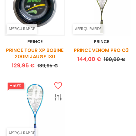
APERÇU RAPIDE
APERÇU RAPIDE
PRINCE
PRINCE
PRINCE TOUR XP BOBINE
PRINCE VENOM PRO O3
200M JAUGE 130
Prix de base
Prix
144,00 €
180,00 €
Prix de base
Prix
129,95 €
189,95 €
-50%
APERÇU RAPIDE