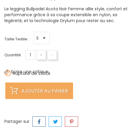
Le legging Bullpadel Acota Noir Femme allie style, confort et
performance grâce à sa coupe extensible en nylon, sa
légèreté, et la technologie Drylum pour rester au sec.
Taille Textile :
+
-
Quantité
Ecrire une critique

Rupture de stock
AJOUTER AU PANIER
Partager sur