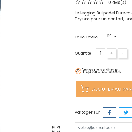
0 avis(s)
Le legging Bullpadel Purecol
Drylum pour un confort, une 
Taille Textile :
+
-
Quantité
Ecrire une critique

Rupture de stock
AJOUTER AU PAN
Partager sur