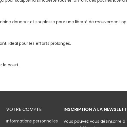
onçu pour sculpter la silhouette tout en offrant des poches latéra
combine douceur et souplesse pour une liberté de mouvement op
ant, idéal pour les efforts prolongés.
r le court.
VOTRE COMPTE
INSCRIPTION À LA NEWSLETT
Informations personnelles
Vous pouvez vous désinscrire à 