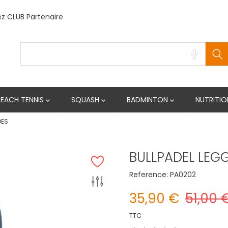
 CLUB Partenaire
BEACH TENNIS
SQUASH
BADMINTON
NUTRITIO



DES
BULLPADEL LEG
Reference:
PA0202
35,90 €
51,00 
TTC