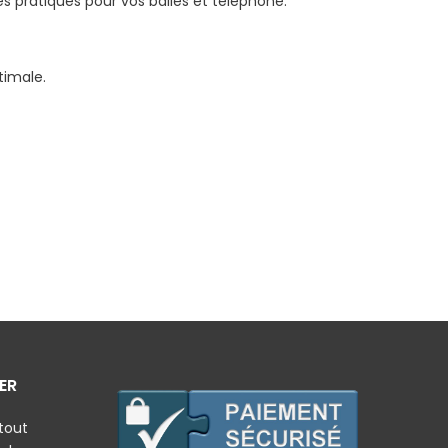
les pratiques pour vos balles et téléphone.
timale.
ER
tout