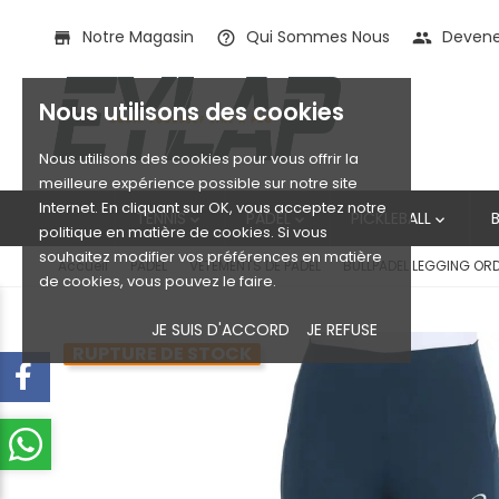
Notre Magasin
Qui Sommes Nous
Devenez
store
help_outline
people
Nous utilisons des cookies
Nous utilisons des cookies pour vous offrir la
meilleure expérience possible sur notre site
Internet. En cliquant sur OK, vous acceptez notre
TENNIS
PADEL
PICKLEBALL



politique en matière de cookies. Si vous
souhaitez modifier vos préférences en matière
Accueil
PADEL
VÊTEMENTS DE PADEL
BULLPADEL LEGGING OR
de cookies, vous pouvez le faire.
JE SUIS D'ACCORD
JE REFUSE
RUPTURE DE STOCK