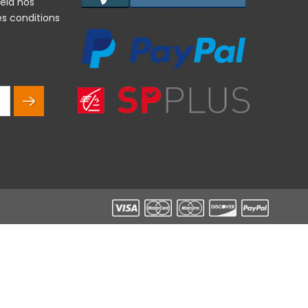
ela nos
es conditions
rales et la