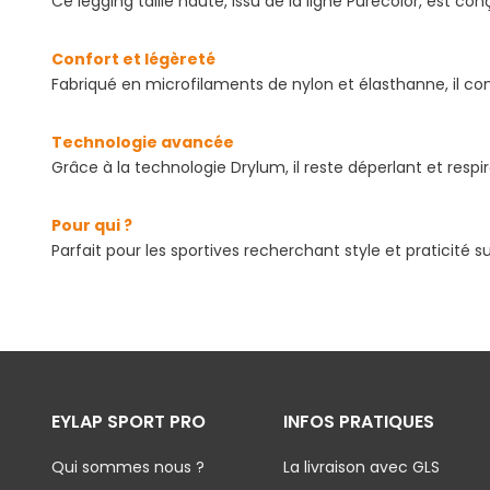
Ce legging taille haute, issu de la ligne Purecolor, est c
Confort et légèreté
Fabriqué en microfilaments de nylon et élasthanne, il 
Technologie avancée
Grâce à la technologie Drylum, il reste déperlant et respir
Pour qui ?
Parfait pour les sportives recherchant style et praticité su
EYLAP SPORT PRO
INFOS PRATIQUES
Qui sommes nous ?
La livraison avec GLS