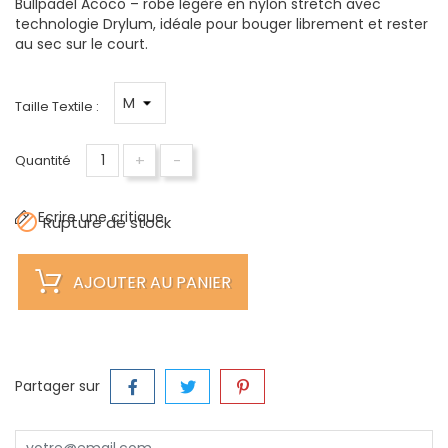
Bullpadel Acoco – robe légère en nylon stretch avec
technologie Drylum, idéale pour bouger librement et rester
au sec sur le court.
Taille Textile :
+
-
Quantité
Ecrire une critique

Rupture de stock
AJOUTER AU PANIER
Partager sur