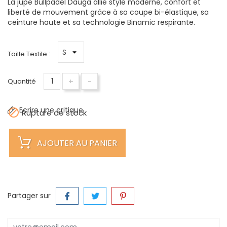
La jupe Bullpadel Dauga allie style moderne, confort et
liberté de mouvement grâce à sa coupe bi-élastique, sa
ceinture haute et sa technologie Binamic respirante.
Taille Textile :
+
-
Quantité
Ecrire une critique

Rupture de stock
AJOUTER AU PANIER
Partager sur