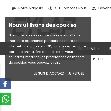
Notre Magasin
Qui Sommes Nous
Devenez
store
help_outline
people
Nous utilisons des cookies
Nous utilisons des cookies pour vous offrir la
meilleure expérience possible sur notre site
Internet. En cliquant sur OK, vous acceptez notre
TENNIS
PADEL
PICKLEBALL



politique en matière de cookies. Si vous
souhaitez modifier vos préférences en matière
Accueil
TENNIS
BABOLAT CHAUSSURES DE TENNIS PROPULSE JUN
de cookies, vous pouvez le faire.
JE SUIS D'ACCORD
JE REFUSE