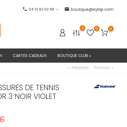
phone
04 13 92 02 68
email
boutique@eylap.com
0
0
0
N
CARTES CADEAUX
BOUTIQUE CLUB

Précédent
Prochain
chevron_left
chevron_right
SURES DE TENNIS
R 3 NOIR VIOLET
 €