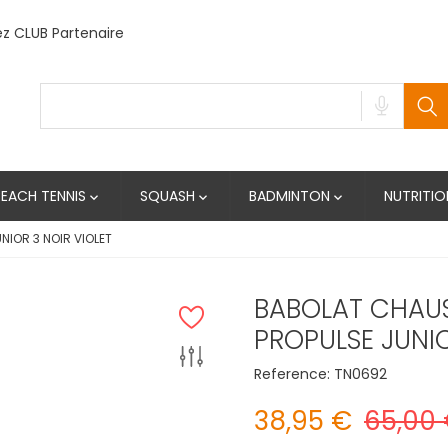
 CLUB Partenaire
BEACH TENNIS
SQUASH
BADMINTON
NUTRITIO



IOR 3 NOIR VIOLET
BABOLAT CHAUS
PROPULSE JUNIO
Reference:
TN0692
38,95 €
65,00