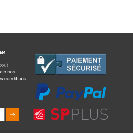
ER
tout
ela nos
es conditions
rales et la