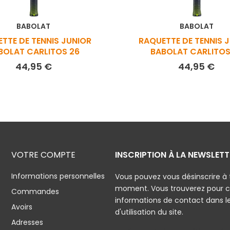
BABOLAT
BABOLAT
TTE DE TENNIS JUNIOR
RAQUETTE DE TENNIS 
BOLAT CARLITOS 26
BABOLAT CARLITOS
Prix
Pri
44,95 €
44,95 €
VOTRE COMPTE
INSCRIPTION À LA NEWSLETT
Informations personnelles
Vous pouvez vous désinscrire à 
moment. Vous trouverez pour c
Commandes
informations de contact dans l
Avoirs
d'utilisation du site.
Adresses