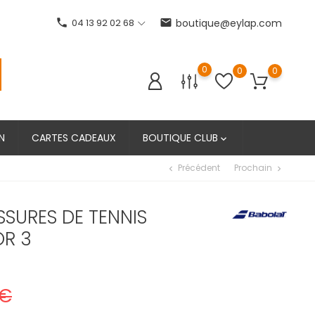
phone
04 13 92 02 68
email
boutique@eylap.com
0
0
0
N
CARTES CADEAUX
BOUTIQUE CLUB

Précédent
Prochain
chevron_left
chevron_right
SURES DE TENNIS
OR 3
 €