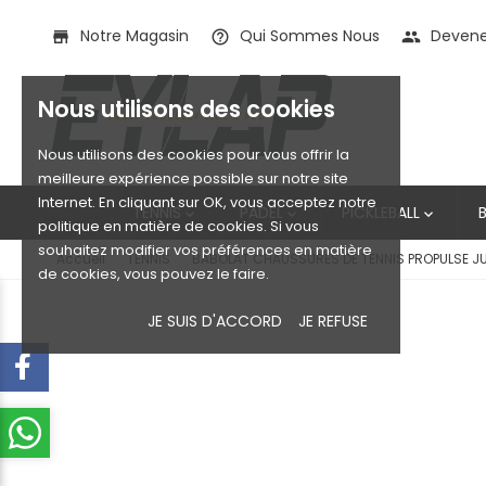
Notre Magasin
Qui Sommes Nous
Devenez
store
help_outline
people
Nous utilisons des cookies
Nous utilisons des cookies pour vous offrir la
meilleure expérience possible sur notre site
Internet. En cliquant sur OK, vous acceptez notre
TENNIS
PADEL
PICKLEBALL



politique en matière de cookies. Si vous
souhaitez modifier vos préférences en matière
Accueil
TENNIS
BABOLAT CHAUSSURES DE TENNIS PROPULSE JU
de cookies, vous pouvez le faire.
JE SUIS D'ACCORD
JE REFUSE