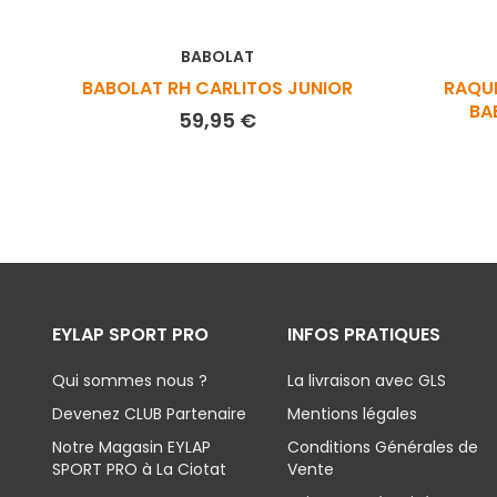
BABOLAT
BABOLAT RH CARLITOS JUNIOR
RAQUE
BA
Prix
59,95 €
EYLAP SPORT PRO
INFOS PRATIQUES
Qui sommes nous ?
La livraison avec GLS
Devenez CLUB Partenaire
Mentions légales
Notre Magasin EYLAP
Conditions Générales de
SPORT PRO à La Ciotat
Vente