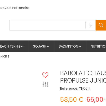
 CLUB Partenaire
BEACH TENNIS
SQUASH
BADMINTON
NUTRITIO



NIOR 3
BABOLAT CHAUS
PROPULSE JUNI
Reference:
TN0614
58,50 €
65,00