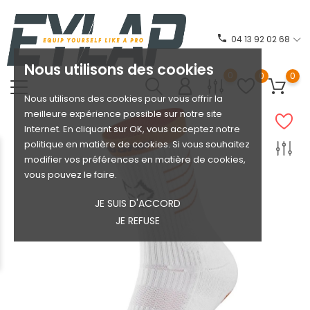
phone
04 13 92 02 68
Nous utilisons des cookies
0
0
0
Nous utilisons des cookies pour vous offrir la
meilleure expérience possible sur notre site
Internet. En cliquant sur OK, vous acceptez notre
politique en matière de cookies. Si vous souhaitez
modifier vos préférences en matière de cookies,
vous pouvez le faire.
JE SUIS D'ACCORD
JE REFUSE