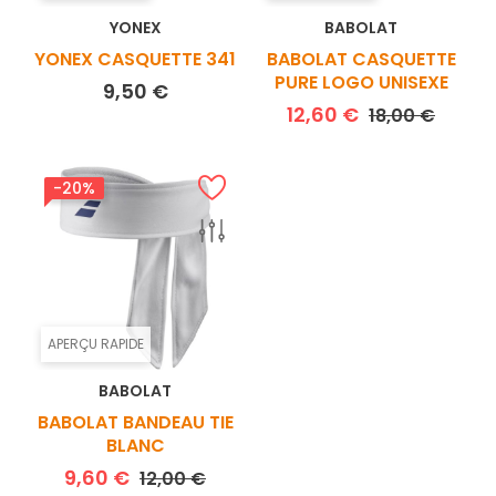
YONEX
BABOLAT
YONEX CASQUETTE 341
BABOLAT CASQUETTE
PURE LOGO UNISEXE
Prix
9,50 €
Prix de base
Prix
12,60 €
18,00 €
-20%
APERÇU RAPIDE
BABOLAT
BABOLAT BANDEAU TIE
BLANC
Prix de base
Prix
9,60 €
12,00 €