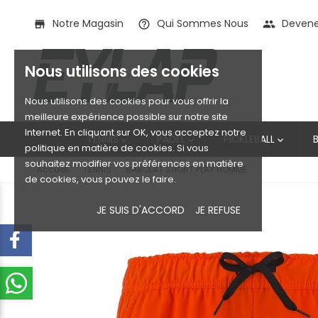
Notre Magasin
Qui Sommes Nous
Devenez
store
help_outline
people
Nous utilisons des cookies
Nous utilisons des cookies pour vous offrir la
meilleure expérience possible sur notre site
Internet. En cliquant sur OK, vous acceptez notre
TENNIS
PADEL
PICKLEBALL



politique en matière de cookies. Si vous
souhaitez modifier vos préférences en matière
Accueil
TENNIS
BABOLAT SHORT PLAY HOMME
de cookies, vous pouvez le faire.
JE SUIS D'ACCORD
JE REFUSE