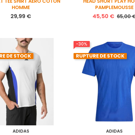
T TEE SHIRT AERO COTON
HEAD SHORT PLAY H
HOMME
PAMPLEMOUSSE
Prix
Prix de
29,99 €
45,50 €
65,00 
-30%
RE DE STOCK
RUPTURE DE STOCK
ADIDAS
ADIDAS