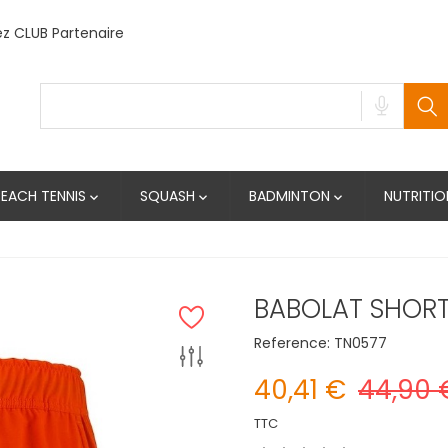
 CLUB Partenaire
BEACH TENNIS
SQUASH
BADMINTON
NUTRITIO



BABOLAT SHOR
Reference:
TN0577
40,41 €
44,90 
TTC