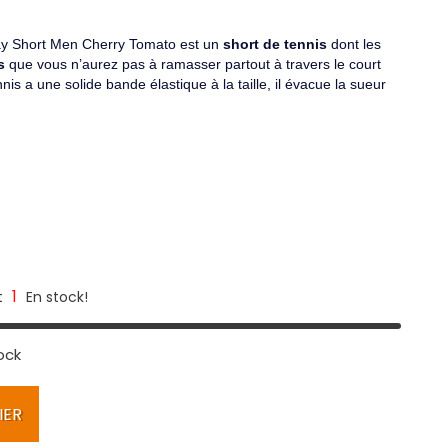
ay Short Men Cherry Tomato est un
short de tennis
dont les
s
que vous n’aurez pas à ramasser partout à travers le court
nis a une solide bande élastique à la taille, il évacue la sueur
1
t
En stock!
ock
IER