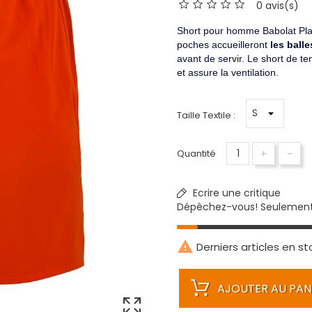
0 avis(s)
Short pour homme Babolat Pl
poches accueilleront
les balle
avant de servir. Le short de ten
et assure la ventilation.
Taille Textile :
+
-
Quantité
Ecrire une critique
Dépêchez-vous! Seulemen

Derniers articles en st
AJOUTER AU PAN