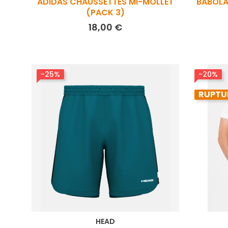
ADIDAS CHAUSSETTES MI-MOLLET
BABOLA
(PACK 3)
Prix
18,00 €
-25%
-20%
RUPTU
HEAD