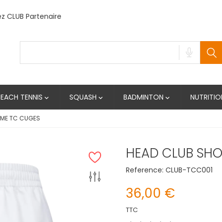
 CLUB Partenaire
BEACH TENNIS
SQUASH
BADMINTON
NUTRITIO



MME TC CUGES
HEAD CLUB SH
Reference:
CLUB-TCC001
36,00 €
TTC