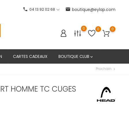
phone
04 13 92 02 68
email
boutique@eylap.com
0
0
0
N
CARTES CADEAUX
BOUTIQUE CLUB

Prochain
chevron_right
ORT HOMME TC CUGES