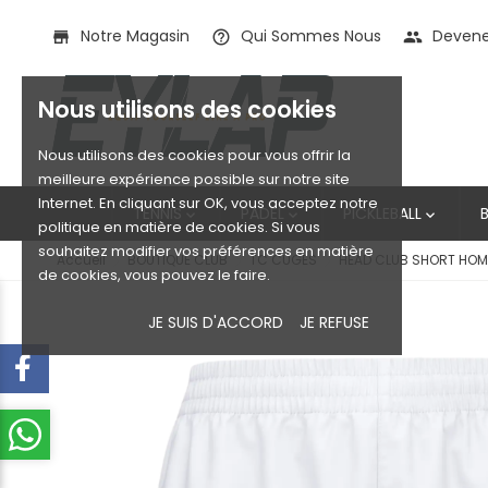
Notre Magasin
Qui Sommes Nous
Devenez
store
help_outline
people
Nous utilisons des cookies
Nous utilisons des cookies pour vous offrir la
meilleure expérience possible sur notre site
Internet. En cliquant sur OK, vous acceptez notre
TENNIS
PADEL
PICKLEBALL



politique en matière de cookies. Si vous
souhaitez modifier vos préférences en matière
Accueil
BOUTIQUE CLUB
TC CUGES
HEAD CLUB SHORT HO
de cookies, vous pouvez le faire.
JE SUIS D'ACCORD
JE REFUSE