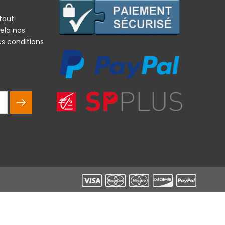
tout
ela nos
es conditions
rales et la