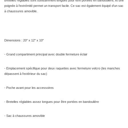
bretelles réglables sont suffisamment longues pour être portées en bandoulière, et une
poignée à l'extrémité permet un transport facile. Ce sac est également équipé d'un sac
à chaussures amovible.
Dimensions : 20" x 12" x 10"
- Grand compartiment principal avec double fermeture éclair
- Emplacement spécifique pour deux raquettes avec fermeture velcro (les manches
dépassent à l'extérieur du sac)
- Poche avant pour les accessoires
- Bretelles réglables assez longues pour être portées en bandoulière
- Sac à chaussures amovible