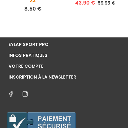
X2
Prix de base
Prix
43,90 €
59,95 €
Prix
8,50 €
EYLAP SPORT PRO
INFOS PRATIQUES
VOTRE COMPTE
INSCRIPTION À LA NEWSLETTER