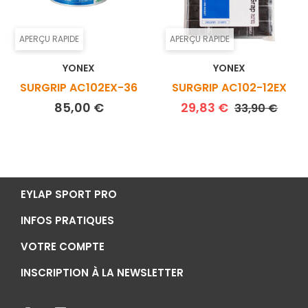
APERÇU RAPIDE
APERÇU RAPIDE
YONEX
YONEX
SURGRIP AC102EX-36
SURGRIP AC102-12EX
Prix
Prix de base
Prix
85,00 €
29,83 €
33,90 €
EYLAP SPORT PRO
INFOS PRATIQUES
VOTRE COMPTE
INSCRIPTION À LA NEWSLETTER