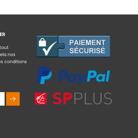
ER
tout
ela nos
es conditions
rales et la