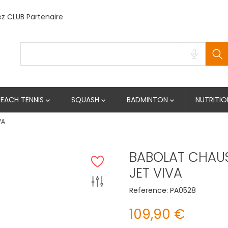
 CLUB Partenaire
BEACH TENNIS
SQUASH
BADMINTON
NUTRITIO



VA
BABOLAT CHAU
JET VIVA
Reference:
PA0528
109,90 €