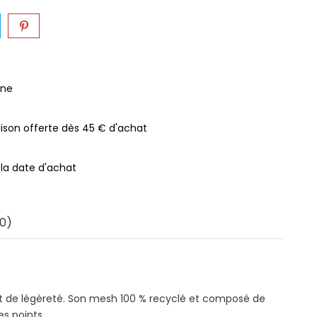
gne
raison offerte dès 45 € d'achat
 la date d'achat
0)
et de légèreté. Son mesh 100 % recyclé et composé de
s points.