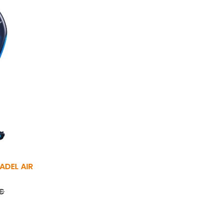
ADEL AIR
 base
Prix
 €