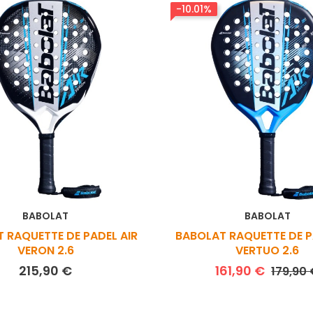
-10.01%
BABOLAT
BABOLAT
 RAQUETTE DE PADEL AIR
BABOLAT RAQUETTE DE P
VERON 2.6
VERTUO 2.6
Prix
Prix de
215,90 €
161,90 €
179,90