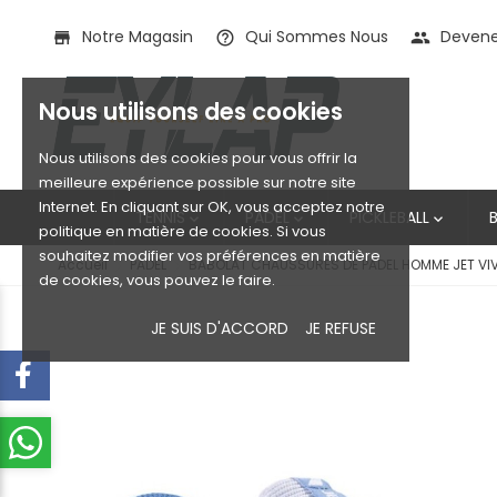
Notre Magasin
Qui Sommes Nous
Devenez
store
help_outline
people
Nous utilisons des cookies
Nous utilisons des cookies pour vous offrir la
meilleure expérience possible sur notre site
Internet. En cliquant sur OK, vous acceptez notre
TENNIS
PADEL
PICKLEBALL



politique en matière de cookies. Si vous
souhaitez modifier vos préférences en matière
Accueil
PADEL
BABOLAT CHAUSSURES DE PADEL HOMME JET VI
de cookies, vous pouvez le faire.
JE SUIS D'ACCORD
JE REFUSE