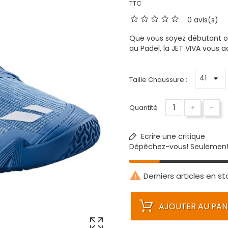
TTC
0 avis(s)
Que vous soyez débutant ou
au Padel, la JET VIVA vous
Taille Chaussure :
+
-
Quantité
Ecrire une critique
Dépêchez-vous! Seulemen

Derniers articles en st
AJOUTER AU PAN