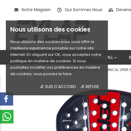
Notre Magasin
Qui Sommes Nous
Devenez
store
help_outline
people
Nous utilisons des cookies
Nous utilisons des cookies pour vous offrir la
meilleure expérience possible sur notre site
Internet. En cliquant sur OK, vous acceptez notre
TENNIS
PADEL
PICKLEBALL



politique en matière de cookies. Si vous
souhaitez modifier vos préférences en matière
Accueil
PADEL
BABOLAT RAQUETTE DE PADEL TECHNICAL VIPER 
de cookies, vous pouvez le faire.
JE SUIS D'ACCORD
JE REFUSE