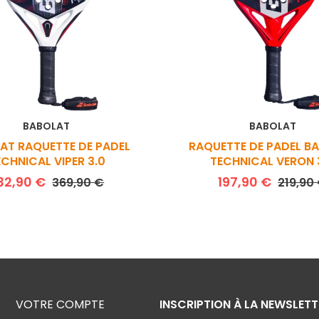
BABOLAT
BABOLAT
AT RAQUETTE DE PADEL
RAQUETTE DE PADEL B
ECHNICAL VIPER 3.0
TECHNICAL VERON 
Prix de base
Prix
Prix d
32,90 €
197,90 €
369,90 €
219,90
VOTRE COMPTE
INSCRIPTION À LA NEWSLETT