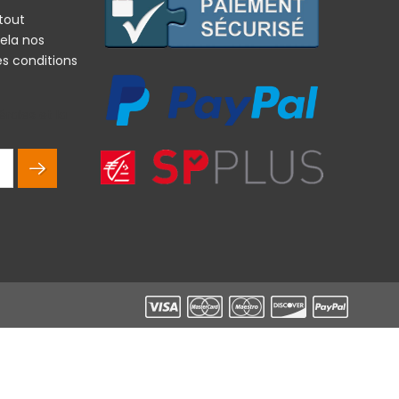
tout
ela nos
es conditions
rales et la