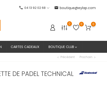
phone
04 13 92 02 68
email
boutique@eylap.com
0
0
0
N
CARTES CADEAUX
BOUTIQUE CLUB

Précédent
Prochain
chevron_left
chevron_right
TTE DE PADEL TECHNICAL