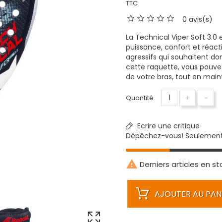
TTC
0 avis(s)
La Technical Viper Soft 3.0
puissance, confort et réacti
agressifs qui souhaitent do
cette raquette, vous pouvez 
de votre bras, tout en main
+
-
Quantité
Ecrire une critique
Dépêchez-vous! Seulemen

Derniers articles en st
AJOUTER AU PAN