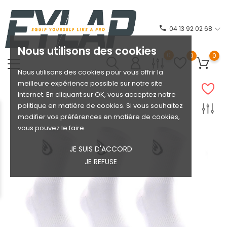
phone
04 13 92 02 68
Nous utilisons des cookies
0
0
0
Nous utilisons des cookies pour vous offrir la
meilleure expérience possible sur notre site
Internet. En cliquant sur OK, vous acceptez notre
politique en matière de cookies. Si vous souhaitez
modifier vos préférences en matière de cookies,
vous pouvez le faire.
JE SUIS D'ACCORD
JE REFUSE