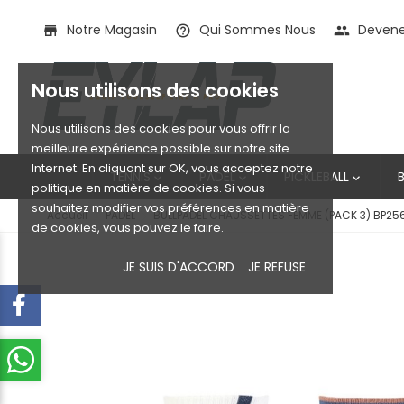
Notre Magasin
Qui Sommes Nous
Devenez
store
help_outline
people
Nous utilisons des cookies
Nous utilisons des cookies pour vous offrir la
meilleure expérience possible sur notre site
Internet. En cliquant sur OK, vous acceptez notre
TENNIS
PADEL
PICKLEBALL



politique en matière de cookies. Si vous
souhaitez modifier vos préférences en matière
Accueil
PADEL
BULLPADEL CHAUSSETTES FEMME (PACK 3) BP25
de cookies, vous pouvez le faire.
JE SUIS D'ACCORD
JE REFUSE