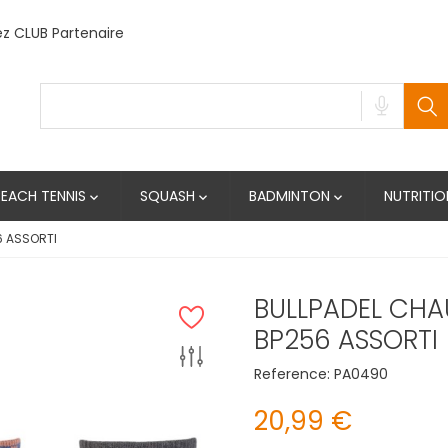
 CLUB Partenaire
BEACH TENNIS
SQUASH
BADMINTON
NUTRITIO



6 ASSORTI
BULLPADEL CHA
BP256 ASSORTI
Reference:
PA0490
20,99 €