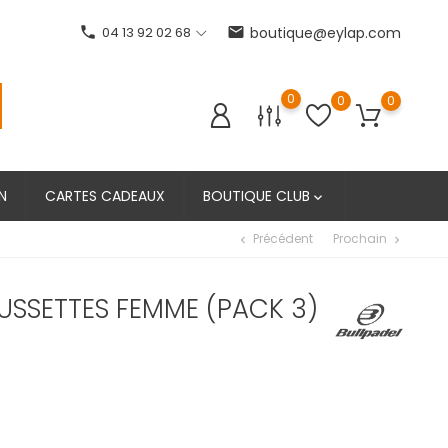
phone
04 13 92 02 68
email
boutique@eylap.com
0
0
0
N
CARTES CADEAUX
BOUTIQUE CLUB

Précédent
Prochain
chevron_left
chevron_right
USSETTES FEMME (PACK 3)