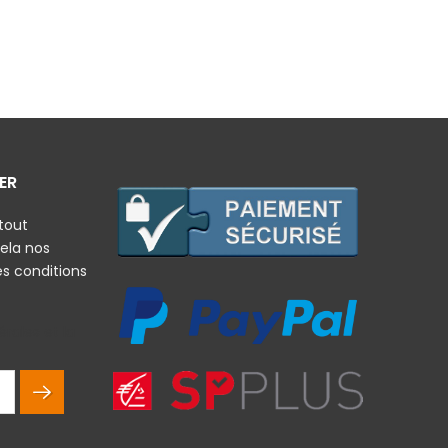
ER
tout
ela nos
es conditions
rales et la