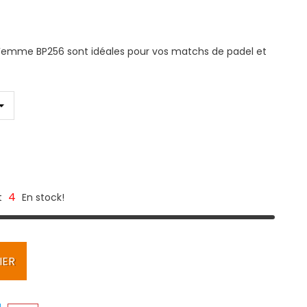
 Femme BP256 sont idéales pour vos matchs de padel et
4
t
En stock!
IER