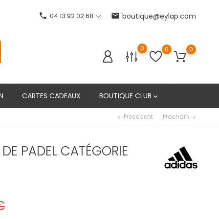
phone
04 13 92 02 68
email
boutique@eylap.com
0
0
0
N
CARTES CADEAUX
BOUTIQUE CLUB

Précédent
Prochain
chevron_left
chevron_right
 DE PADEL CATÉGORIE
€