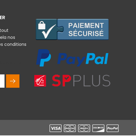
ER
tout
ela nos
es conditions
rales et la