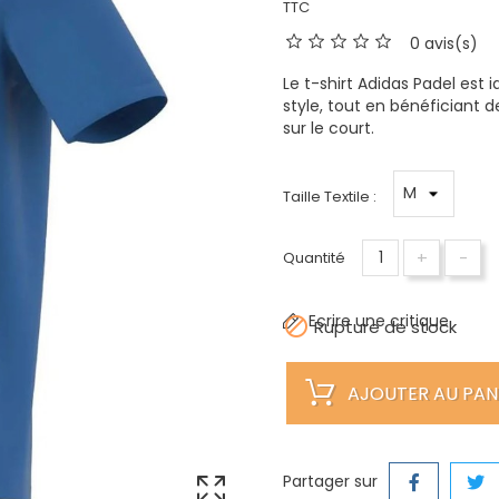
TTC
0 avis(s)
Le t-shirt Adidas Padel est
style, tout en bénéficiant 
sur le court.
Taille Textile :
+
-
Quantité
Ecrire une critique

Rupture de stock
AJOUTER AU PAN
Partager sur