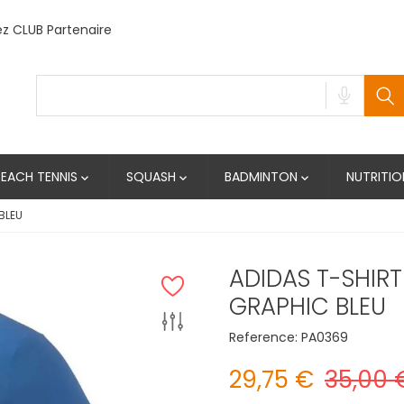
 CLUB Partenaire
BEACH TENNIS
SQUASH
BADMINTON
NUTRITIO



BLEU
ADIDAS T-SHIRT
GRAPHIC BLEU
Reference:
PA0369
29,75 €
35,00 