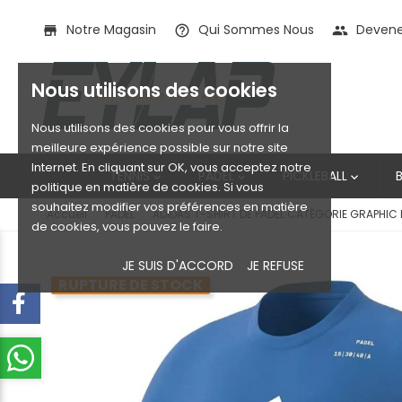
Notre Magasin
Qui Sommes Nous
Devenez
store
help_outline
people
Nous utilisons des cookies
Nous utilisons des cookies pour vous offrir la
meilleure expérience possible sur notre site
Internet. En cliquant sur OK, vous acceptez notre
TENNIS
PADEL
PICKLEBALL



politique en matière de cookies. Si vous
souhaitez modifier vos préférences en matière
Accueil
PADEL
ADIDAS T-SHIRT DE PADEL CATÉGORIE GRAPHIC 
de cookies, vous pouvez le faire.
JE SUIS D'ACCORD
JE REFUSE
RUPTURE DE STOCK