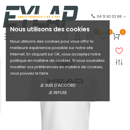
phone
04 13 92 02 68
Nous utilisons des cookies
0
0
0
Nous utilisons des cookies pour vous offrir la
meilleure expérience possible sur notre site
Internet. En cliquant sur OK, vous acceptez notre
politique en matière de cookies. Si vous souhaitez
modifier vos préférences en matière de cookies,
vous pouvez le faire.
JE SUIS D'ACCORD
JE REFUSE