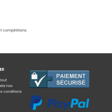
et compétitions.
ER
tout
ela nos
es conditions
rales et la