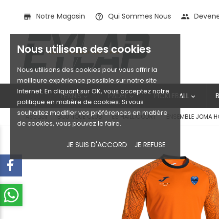
Notre Magasin
Qui Sommes Nous
Devenez
store
help_outline
people
Nous utilisons des cookies
Nous utilisons des cookies pour vous offrir la
meilleure expérience possible sur notre site
Internet. En cliquant sur OK, vous acceptez notre
TENNIS
PADEL
PICKLEBALL



politique en matière de cookies. Si vous
souhaitez modifier vos préférences en matière
Accueil
BOUTIQUE CLUB
ES HAILLICOURT
ENSEMBLE JOMA H
de cookies, vous pouvez le faire.
JE SUIS D'ACCORD
JE REFUSE