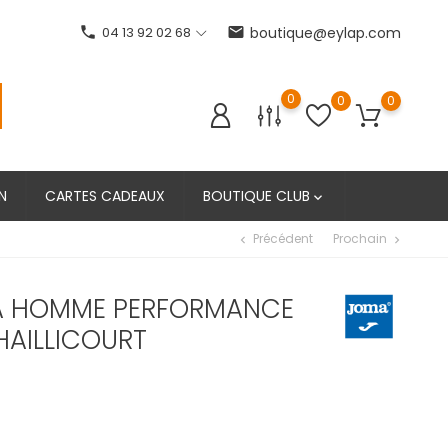
phone
04 13 92 02 68
email
boutique@eylap.com
0
0
0
N
CARTES CADEAUX
BOUTIQUE CLUB

Précédent
Prochain
chevron_left
chevron_right
A HOMME PERFORMANCE
HAILLICOURT