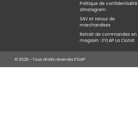
Politique de confidentialité
d’Instagram
SAV et retour de
marchandises
Retrait de commandes en
magasin : EYLAP La Ciotat
© 2026 - Tous droits réservés EYLAP