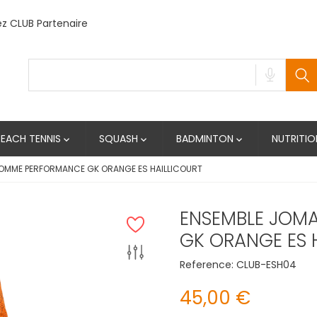
 CLUB Partenaire
BEACH TENNIS
SQUASH
BADMINTON
NUTRITIO



OMME PERFORMANCE GK ORANGE ES HAILLICOURT
ENSEMBLE JOM
GK ORANGE ES 
Reference:
CLUB-ESH04
45,00 €