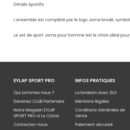
Détails Sportifs
L’ensemble est complété par le logo Joma brodé, symbole
Le set de sport Joma pour homme est le choix idéal pour 
EYLAP SPORT PRO
INFOS PRATIQUES
Qui sommes nous ?
La livraison avec GLS
Devenez CLUB Partenaire
Mentions légales
Notre Magasin EYLAP
Conditions Générales de
SPORT PRO à La Ciotat
Vente
Contactez-nous
Paiement sécurisé