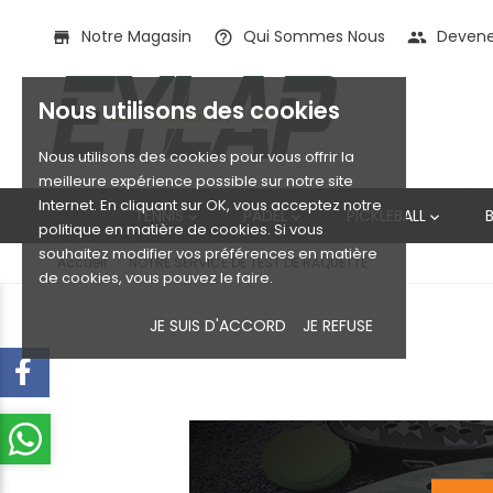
Notre Magasin
Qui Sommes Nous
Devenez
store
help_outline
people
Nous utilisons des cookies
Nous utilisons des cookies pour vous offrir la
meilleure expérience possible sur notre site
Internet. En cliquant sur OK, vous acceptez notre
TENNIS
PADEL
PICKLEBALL



politique en matière de cookies. Si vous
souhaitez modifier vos préférences en matière
Accueil
NOTRE SERVICE DE TEST DE RAQUETTE
de cookies, vous pouvez le faire.
JE SUIS D'ACCORD
JE REFUSE