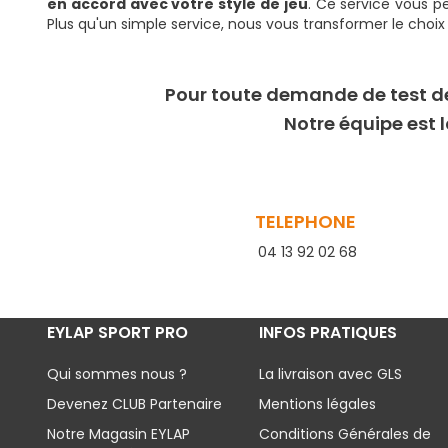
en accord avec votre style de jeu
. Ce service vous p
Plus qu'un simple service, nous vous transformer le choi
Pour toute demande de test d
Notre équipe est l
TELEPHONE
04 13 92 02 68
EYLAP SPORT PRO
INFOS PRATIQUES
Qui sommes nous ?
La livraison avec GLS
Devenez CLUB Partenaire
Mentions légales
Notre Magasin EYLAP
Conditions Générales de