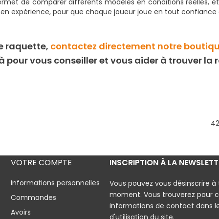
ermet de comparer différents modèles en conditions réelles, et
x en expérience, pour que chaque joueur joue en tout confiance 
e raquette,
contactez directement notre boutiq
à pour vous conseiller et vous aider à trouver la 
42 
VOTRE COMPTE
INSCRIPTION À LA NEWSLETT
Informations personnelles
Vous pouvez vous désinscrire à 
moment. Vous trouverez pour c
Commandes
informations de contact dans l
Avoirs
d'utilisation du site.