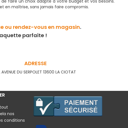
 de faire un choix adapté à votre budget et vos besoins.
et en maîtrise, sans jamais faire compromis.
ue ou rendez-vous en magasin
.
raquette parfaite !
ADRESSE
AVENUE DU SERPOLET 13600 LA CIOTAT
ER
tout
ela nos
es conditions