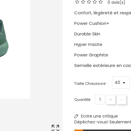
0 avis(s)
Confort, légèreté et respir
Power Cushion+
Durable Skin
Hyper msLite
Power Graphite
Semelle extérieure en ca
Taille Chaussure :
+
-
Quantité
Ecrire une critique
Dépêchez-vous! Seulemen