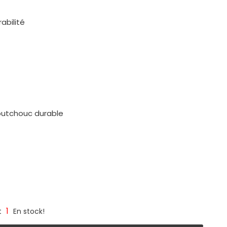
abilité
outchouc durable
1
t
En stock!