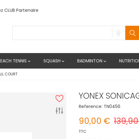
 CLUB Partenaire
BEACH TENNIS
SQUASH
BADMINTON
NUTRITIO



ALL COURT
YONEX SONICAG
Reference:
TN0456
90,00 €
139,90
TTC