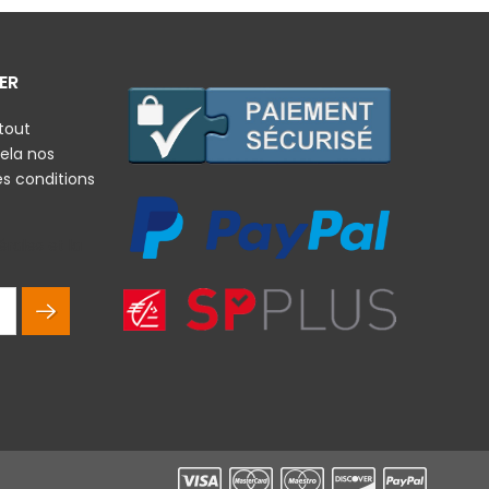
ER
tout
ela nos
es conditions
rales et la