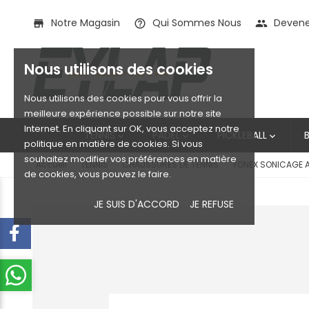
Notre Magasin
Qui Sommes Nous
Devenez
store
help_outline
people
Nous utilisons des cookies
Nous utilisons des cookies pour vous offrir la
meilleure expérience possible sur notre site
Internet. En cliquant sur OK, vous acceptez notre
TENNIS
PADEL
PICKLEBALL



politique en matière de cookies. Si vous
souhaitez modifier vos préférences en matière
Accueil
TENNIS
CHAUSSURES DE TENNIS
YONEX SONICAGE 
de cookies, vous pouvez le faire.
JE SUIS D'ACCORD
JE REFUSE