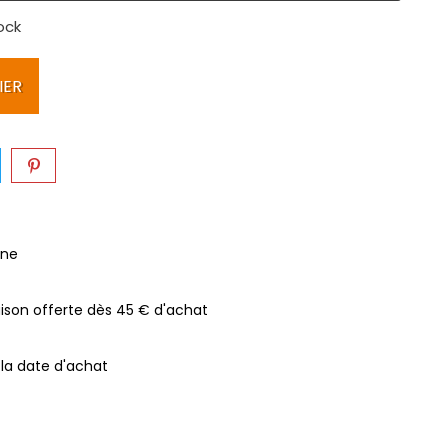
ock
IER
gne
raison offerte dès 45 € d'achat
 la date d'achat