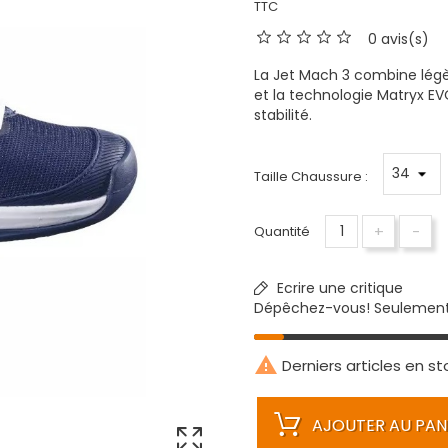
TTC
0 avis(s)
La Jet Mach 3 combine légè
et la technologie Matryx EVO
stabilité.
Taille Chaussure :
+
-
Quantité
Ecrire une critique
Dépêchez-vous! Seulemen

Derniers articles en st
AJOUTER AU PAN