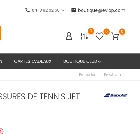
phone
04 13 92 02 68
email
boutique@eylap.com
0
0
0
N
CARTES CADEAUX
BOUTIQUE CLUB

Précédent
Prochain
chevron_left
chevron_right
SURES DE TENNIS JET
R
€