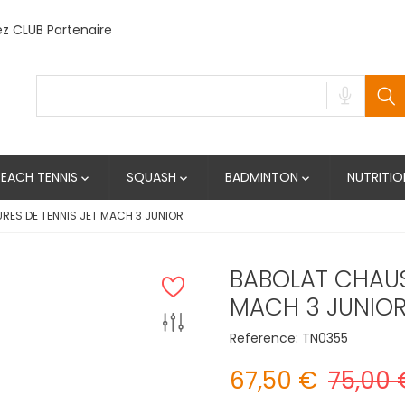
 CLUB Partenaire
BEACH TENNIS
SQUASH
BADMINTON
NUTRITIO



ES DE TENNIS JET MACH 3 JUNIOR
BABOLAT CHAUS
MACH 3 JUNIO
Reference:
TN0355
67,50 €
75,00 