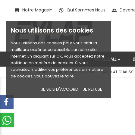
Notre Magasin
Qui Sommes Nous
Devenez
store
help_outline
people
Nous utilisons des cookies
Nous utilisons des cookies pour vous offrir la
meilleure expérience possible sur notre site
Internet. En cliquant sur OK, vous acceptez notre
TENNIS
PADEL
PICKLEBALL



politique en matière de cookies. Si vous
souhaitez modifier vos préférences en matière
Accueil
TENNIS
CHAUSSURES DE TENNIS
BABOLAT CHAUSSUR
de cookies, vous pouvez le faire.
JE SUIS D'ACCORD
JE REFUSE