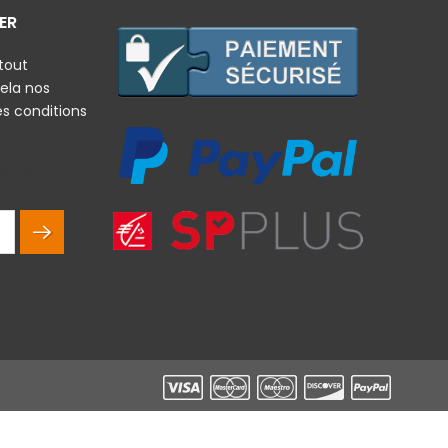
ER
tout
ela nos
es conditions
rales et la