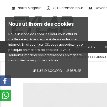
Notre Magasin
Qui Sommes Nous
Devenez
store
help_outline
people
Nous utilisons des cookies
Nous utilisons des cookies pour vous offrir la
meilleure expérience possible sur notre site
Internet. En cliquant sur OK, vous acceptez notre
TENNIS
PADEL
PICKLEBALL



politique en matière de cookies. Si vous
souhaitez modifier vos préférences en matière
Accueil
PADEL
CHAUSSURES DE PADEL
BULLPADEL CHAUSSUR
de cookies, vous pouvez le faire.
JE SUIS D'ACCORD
JE REFUSE