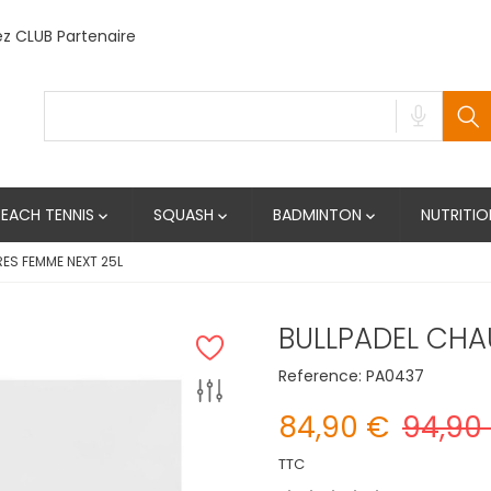
 CLUB Partenaire
BEACH TENNIS
SQUASH
BADMINTON
NUTRITIO



ES FEMME NEXT 25L
BULLPADEL CHA
Reference:
PA0437
84,90 €
94,90
TTC