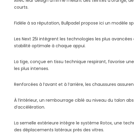
Avec leur design affirmé mêlant des teintes d’orange, de
courts.
Fidèle à sa réputation, Bullpadel propose ici un modèle
Les Next 25I intègrent les technologies les plus avanc
stabilité optimale à chaque appui.
La tige, conçue en tissu technique respirant, favorise 
les plus intenses.
Renforcées à l’avant et à l’arrière, les chaussures assur
À l’intérieur, un rembourrage ciblé au niveau du talon ab
d’accélération.
La semelle extérieure intègre le système Rotox, une techno
des déplacements latéraux près des vitres.