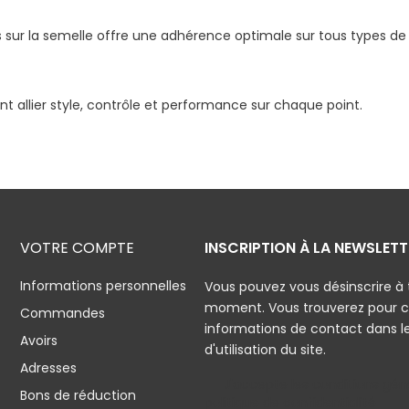
s sur la semelle offre une adhérence optimale sur tous types de
ent allier style, contrôle et performance sur chaque point.
VOTRE COMPTE
INSCRIPTION À LA NEWSLETT
Informations personnelles
Vous pouvez vous désinscrire à 
moment. Vous trouverez pour c
Commandes
informations de contact dans l
Avoirs
d'utilisation du site.
Adresses
J'accepte les conditions géné
Bons de réduction
politique de confidentialité