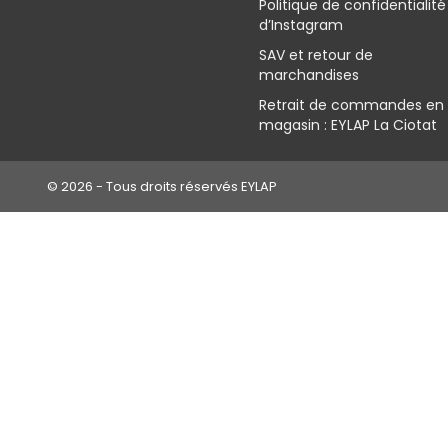
Politique de confidentialité
d’Instagram
SAV et retour de
marchandises
Retrait de commandes en
magasin : EYLAP La Ciotat
© 2026 - Tous droits réservés EYLAP