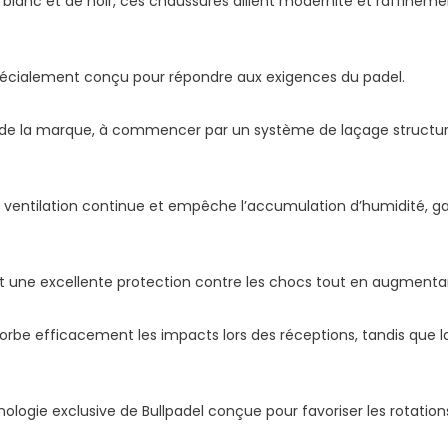
 blanc et de noir, ces chaussures allient modernité et raffineme
 spécialement conçu pour répondre aux exigences du padel.
ées de la marque, à commencer par un système de laçage structu
une ventilation continue et empêche l’accumulation d’humidité,
ent une excellente protection contre les chocs tout en augmentant
sorbe efficacement les impacts lors des réceptions, tandis que 
logie exclusive de Bullpadel conçue pour favoriser les rotations