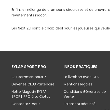
Enfin, le mélange de crampons circulaires et de chevron
revêtements indoor.
Les Next 25I sont le choix idéal pour les joueuses qui veul
EYLAP SPORT PRO
INFOS PRATIQUES
Qui sommes nous ?
La livraison avec GLS
Devenez CLUB Partenaire
Mentions légales
Notre Magasin EYLAP
Conditions Générales de
SPORT PRO à La Ciotat
Vente
Contactez-nous
Paiement sécurisé