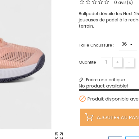
0 avis(s)
Bullpadel dévoile les Next 
joueuses de padel à la rech
terrain.
Taille Chaussure :
+
-
Quantité
Ecrire une critique
No product available!

Produit disponible ave
AJOUTER AU PAN