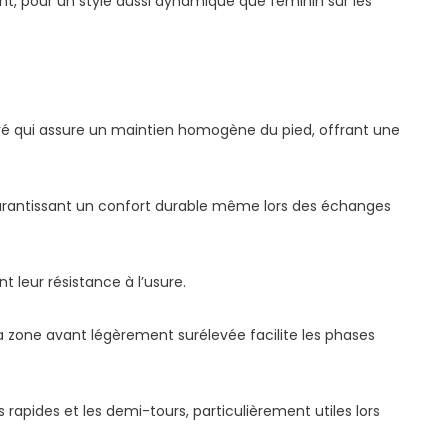
nt, pour un style aussi dynamique que féminin sur les
ré qui assure un maintien homogène du pied, offrant une
 garantissant un confort durable même lors des échanges
 leur résistance à l’usure.
la zone avant légèrement surélevée facilite les phases
 rapides et les demi-tours, particulièrement utiles lors