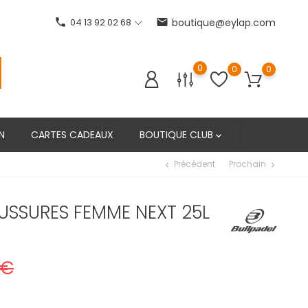
phone
04 13 92 02 68
email
boutique@eylap.com
0
0
0
N
CARTES CADEAUX
BOUTIQUE CLUB

Précédent
Prochain
chevron_left
chevron_right
USSURES FEMME NEXT 25L
 €