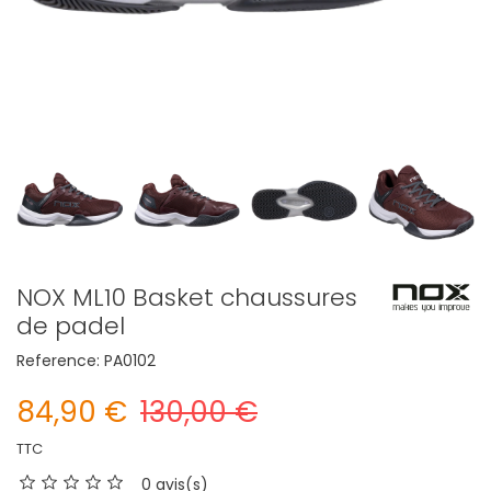
NOX ML10 Basket chaussures
de padel
Reference:
PA0102
84,90 €
130,00 €
TTC
0 avis(s)