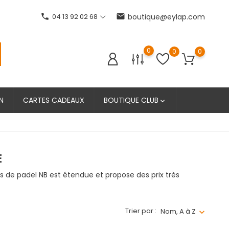
phone
04 13 92 02 68
email
boutique@eylap.com
0
0
0
N
CARTES CADEAUX
BOUTIQUE CLUB

E
s de padel NB est étendue et propose des prix très
Trier par :
Nom, A à Z