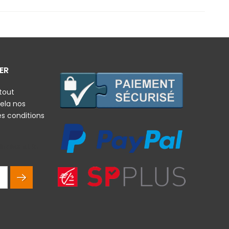
ER
tout
ela nos
es conditions
rales et la