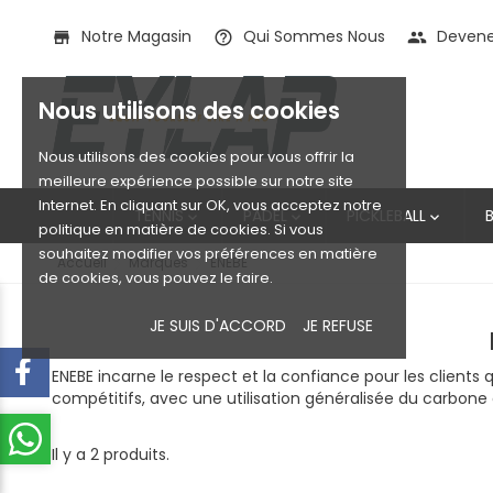
Notre Magasin
Qui Sommes Nous
Devenez
store
help_outline
people
Nous utilisons des cookies
Nous utilisons des cookies pour vous offrir la
meilleure expérience possible sur notre site
Internet. En cliquant sur OK, vous acceptez notre
TENNIS
PADEL
PICKLEBALL



politique en matière de cookies. Si vous
souhaitez modifier vos préférences en matière
Accueil
Marques
ENEBE
de cookies, vous pouvez le faire.
JE SUIS D'ACCORD
JE REFUSE
ENEBE incarne le respect et la confiance pour les client
compétitifs, avec une utilisation généralisée du carbone
Il y a 2 produits.